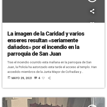
La imagen de la Caridad y varios
enseres resultan «seriamente
dañados» por el incendio en la
parroquia de San Juan
Tras el incendio ocurrido esta mañana en la parroquia de San
Juan, la Policía ha autorizado esta tarde el acceso al templo. Han
accedido miembros de la Junta Mayor de Cofradías y
Hermandades, así como representantes de la Hermandad de La
today
MAYO 29, 2021
4
Caridad. Han comprobado que varios enseres así como la imagen
han quedado "seriamente dañados", según han indicado desde la
propia Junta Mayor. En los próximos días se valorarán los […]