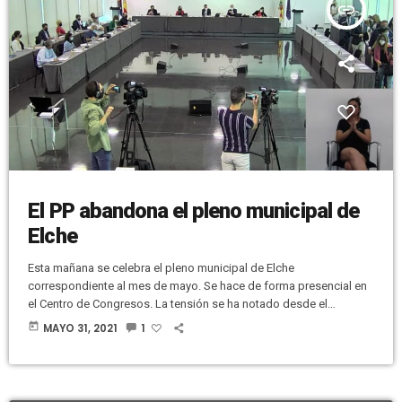
insert_link
El PP abandona el pleno municipal de
Elche
Esta mañana se celebra el pleno municipal de Elche
correspondiente al mes de mayo. Se hace de forma presencial en
el Centro de Congresos. La tensión se ha notado desde el
principio de la sesión, cuando se han abordado varias
today
MAYO 31, 2021
1
modificaciones presupuestarias. El punto álgido ha llegado
cuando se iba a comenzar a debatir las mociones. El portavoz
popular, Pablo Ruz, ha pedido la palabra para criticar que no se […]