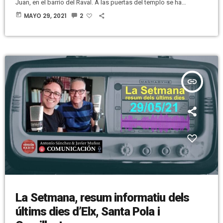
Juan, en el barrio del Raval. A las puertas del templo se ha
congregado un buen número de personas para ver qué estaba
today
MAYO 29, 2021
2
ocurriendo. Entre otras, se han dado cita personas de las
diferentes cofradías, hermandades y de la propia Junta Mayor de
Cofradías de Semana […]
insert_link
La Setmana, resum informatiu dels
últims dies d’Elx, Santa Pola i