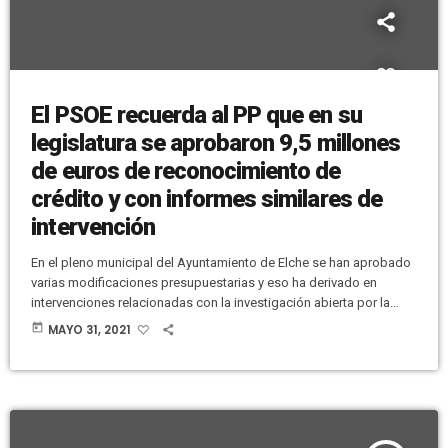
El PSOE recuerda al PP que en su
legislatura se aprobaron 9,5 millones
de euros de reconocimiento de
crédito y con informes similares de
intervención
En el pleno municipal del Ayuntamiento de Elche se han aprobado
varias modificaciones presupuestarias y eso ha derivado en
intervenciones relacionadas con la investigación abierta por la
Fiscalía Anticorrupción, tras la denuncia del PP, por supuesto
today
MAYO 31, 2021
fraccionamiento de contratos. El portavoz adjunto de los
populares, José Navarro, ha dicho que el equipo de gobierno ha
"manchado el nombre de Elche". La concejala de Gestión
Tributaria, Patricia Maciá, ha señalado que […]