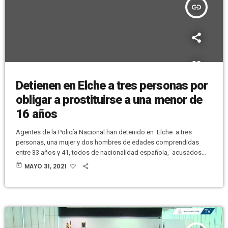
insert_link
Detienen en Elche a tres personas por
obligar a prostituirse a una menor de
16 años
Agentes de la Policía Nacional han detenido en Elche a tres
personas, una mujer y dos hombres de edades comprendidas
entre 33 años y 41, todos de nacionalidad española, acusados
por delitos de prostitución de menores y pertenencia a grupo
today
MAYO 31, 2021
criminal. La investigación comenzó con una actuación previa
realizada por la Policía Local en la que se alertaba de la situación
de desamparo de la menor. Los agentes, tras varias […]