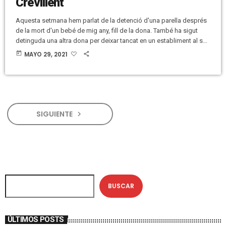
Crevillent
Aquesta setmana hem parlat de la detenció d'una parella després
de la mort d'un bebé de mig any, fill de la dona. També ha sigut
detinguda una altra dona per deixar tancat en un establiment al seu
fill de 3 anys. Hem parlat del coronavirus, de la rescissió del
today
MAYO 29, 2021
contracte del Mercat Central, els polítics han fet balanç de
l'equador de la legislatura, hem parlat del transvasament Tajo-
Segura i d'educació. […]
SIGUIENTE
navigate_next
BUSCAR
ÚLTIMOS POSTS