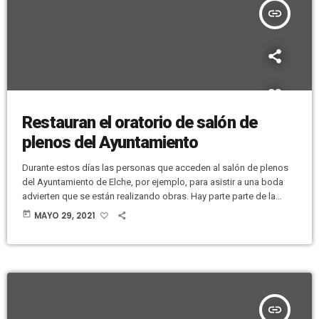
insert_link
Restauran el oratorio de salón de
plenos del Ayuntamiento
Durante estos días las personas que acceden al salón de plenos
del Ayuntamiento de Elche, por ejemplo, para asistir a una boda
advierten que se están realizando obras. Hay parte parte de la
estancia que está tapada, justo donde está el oratorio, que se
today
MAYO 29, 2021
abre en determinados momentos del año cuando se hacen actos
en este lugar. El motivo de estar tapado es que se van a hacer
obras de […]
insert_link