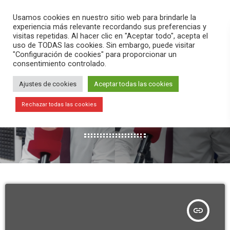
PLAY
search
menu
pause
Usamos cookies en nuestro sitio web para brindarle la
experiencia más relevante recordando sus preferencias y
visitas repetidas. Al hacer clic en "Aceptar todo", acepta el
uso de TODAS las cookies. Sin embargo, puede visitar
"Configuración de cookies" para proporcionar un
consentimiento controlado.
Ajustes de cookies
Aceptar todas las cookies
MES: MAYO 2021
Rechazar todas las cookies
49 RESULTADOS / PÁGINA 1 DE 6
insert_link