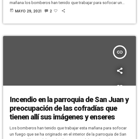
mañana los bomberos han tenido que trabajar para sofocar un
fuego y, sobre todo, para evacuar la gran cantidad de humo que
today
MAYO 29, 2021
2
se había acumulado en el templo. A primera hora de la tarde se
han marchado los bomberos del lugar, pero han quedado
vigilando agentes de la Policía […]
insert_link
Incendio en la parroquia de San Juan y
preocupación de las cofradías que
tienen allí sus imágenes y enseres
Los bomberos han tenido que trabajar esta mañana para sofocar
un fuego que se ha originado en el interior de la parroquia de San