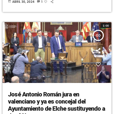
today
ABRIL 30, 2024
1
funcionando dentro de lo previsto. En cuanto a la recogida de la
fracción orgánica ha señalado que “cada vez los datos son
mejores”. […]
insert_link
José Antonio Román jura en
valenciano y ya es concejal del
Ayuntamiento de Elche sustituyendo a