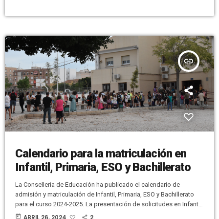
politraumatismo y un hombre de 62 años por contusiones.
Al Hospital del Vinalopó fueron trasladados dos hombres, ambos
de 35 años, uno por contusión torácica y […]
insert_link
Calendario para la matriculación en
Infantil, Primaria, ESO y Bachillerato
La Conselleria de Educación ha publicado el calendario de
admisión y matriculación de Infantil, Primaria, ESO y Bachillerato
para el curso 2024-2025. La presentación de solicitudes en Infantil
y Primaria será del 30 de mayo al 6 de junio, y en ESO y Bachillerato
today
ABRIL 26, 2024
2