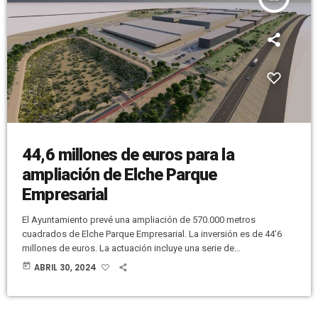
44,6 millones de euros para la
ampliación de Elche Parque
Empresarial
El Ayuntamiento prevé una ampliación de 570.000 metros
cuadrados de Elche Parque Empresarial. La inversión es de 44’6
millones de euros. La actuación incluye una serie de
modificaciones para abaratar al máximo el precio del suelo, que
today
ABRIL 30, 2024
se traduce en un ahorro de alrededor de 6 millones. El alcalde de
Elche, Pablo Ruz, señala que “este proyecto es crucial para el
futuro de Elche”. El PSOE celebra que el […]