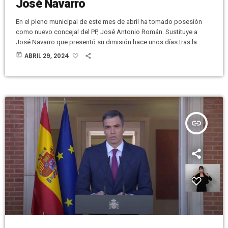
José Navarro
En el pleno municipal de este mes de abril ha tomado posesión
como nuevo concejal del PP, José Antonio Román. Sustituye a
José Navarro que presentó su dimisión hace unos días tras la
polémica ocurrida en Semana Santa y después de reconocer que
today
ABRIL 29, 2024
entró bebido a una iglesia. José Antonio Román ha jurado en
valenciano. Y ya aparece en la página web del Ayuntamiento de
Elche indicando que es concejal […]
insert_link