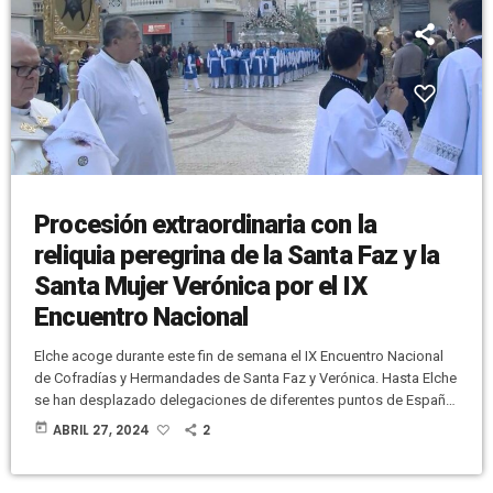
Procesión extraordinaria con la
reliquia peregrina de la Santa Faz y la
Santa Mujer Verónica por el IX
Encuentro Nacional
Elche acoge durante este fin de semana el IX Encuentro Nacional
de Cofradías y Hermandades de Santa Faz y Verónica. Hasta Elche
se han desplazado delegaciones de diferentes puntos de España.
En la tarde de ayer viernes llegó la reliquia peregrina desde Pilar de
today
ABRIL 27, 2024
2
la Horadada y estará en Elche durante todo el año. Esta mañana,
en el Centro de Congresos, se ha hecho la inauguración del
Encuentro. Las personas […]