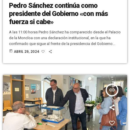
Pedro Sánchez continúa como
presidente del Gobierno «con más
fuerza si cabe»
A las 11:00 horas Pedro Sánchez ha comparecido desde el Palacio
de la Moncloa con una declaración institucional, en la que ha
confirmado que sigue al frente de la presidencia del Gobierno
"con más fuerza si cabe" y para mostrar "al mundo cómo se
today
ABRIL 29, 2024
defiende la democracia". Sánchez ha comenzado diciendo que él
y su familia están sufriendo "acoso desde hace diez años". Ha
señalado que "necesitaba parar y reflexionar", […]
insert_link