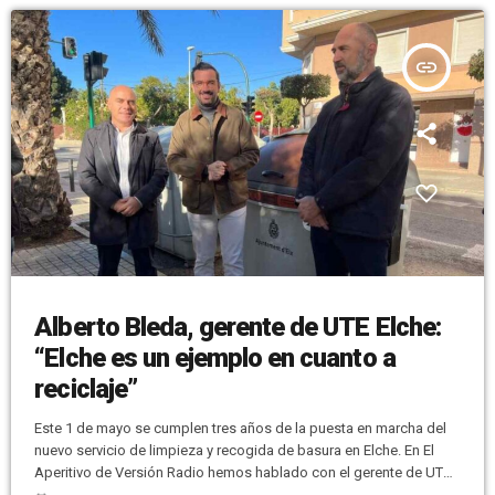
insert_link
Alberto Bleda, gerente de UTE Elche:
“Elche es un ejemplo en cuanto a
reciclaje”
Este 1 de mayo se cumplen tres años de la puesta en marcha del
nuevo servicio de limpieza y recogida de basura en Elche. En El
Aperitivo de Versión Radio hemos hablado con el gerente de UTE
Elche, Alberto Bleda, quien ha destacado que el servicio está