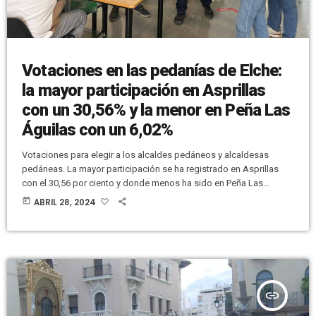
Votaciones en las pedanías de Elche:
la mayor participación en Asprillas
con un 30,56% y la menor en Peña Las
Águilas con un 6,02%
Votaciones para elegir a los alcaldes pedáneos y alcaldesas
pedáneas. La mayor participación se ha registrado en Asprillas
con el 30,56 por ciento y donde menos ha sido en Peña Las
Águilas con un 6,02 por ciento. Hay ocho pedáneas y ocho
today
ABRIL 28, 2024
pedáneos en las pedanías en las que había más de una
candidatura. Cerca de 30.000 personas estaban llamadas a las
urnas para elegir a los alcaldes pedáneos y […]
insert_link