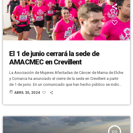
El 1 de junio cerrará la sede de
AMACMEC en Crevillent
La Asociación de Mujeres Afectadas de Cáncer de Mama de Elche
y Comarca ha anunciado el cierre de la sede en Crevillent a partir
de 1 de junio. En un comunicado que han hecho público se indica
que “actualmente nos encontramos en una situación financiera
today
ABRIL 30, 2024
delicada donde necesitamos tomar medidas urgentes”. Se añade
que “no ha habido suficiente número de socias estos años que
justifique el coste de dicha sede”. […]
insert_link