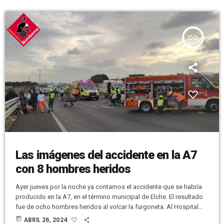
insert_link
Las imágenes del accidente en la A7
con 8 hombres heridos
Ayer jueves por la noche ya contamos el accidente que se habría
producido en la A7, en el término municipal de Elche. El resultado
fue de ocho hombres heridos al volcar la furgoneta. Al Hospital
General de Elche fueron trasladados un hombre de 53 años por
today
ABRIL 26, 2024