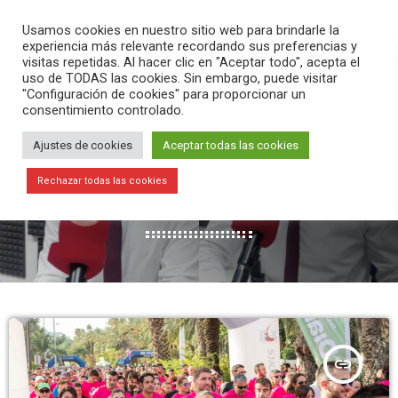
PLAY
search
menu
pause
Usamos cookies en nuestro sitio web para brindarle la
experiencia más relevante recordando sus preferencias y
visitas repetidas. Al hacer clic en "Aceptar todo", acepta el
uso de TODAS las cookies. Sin embargo, puede visitar
"Configuración de cookies" para proporcionar un
consentimiento controlado.
Ajustes de cookies
Aceptar todas las cookies
MES: ABRIL 2024
Rechazar todas las cookies
67 RESULTADOS / PÁGINA 1 DE 8
insert_link