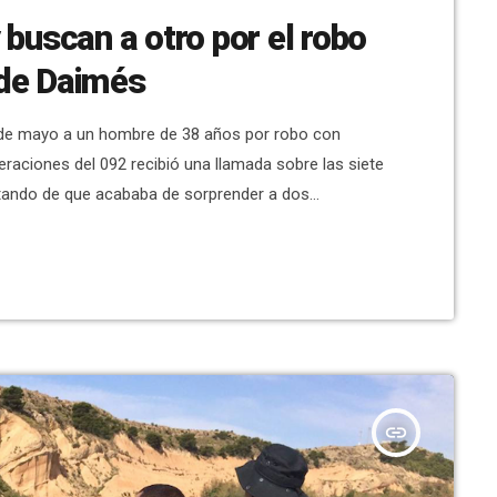
buscan a otro por el robo
de Daimés
20 de mayo a un hombre de 38 años por robo con
raciones del 092 recibió una llamada sobre las siete
lertando de que acababa de sorprender a dos
s, el propietario de la finca dijo […]
insert_link