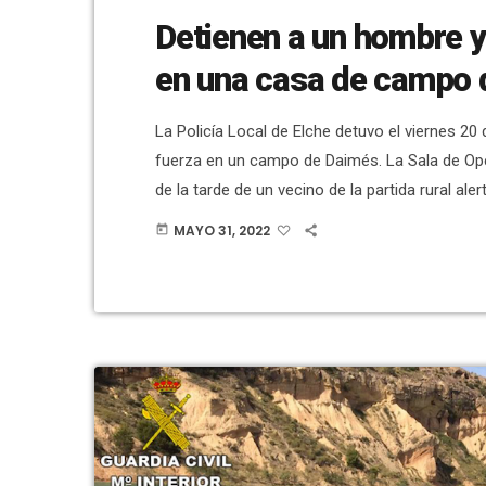
Detienen a un hombre y 
en una casa de campo 
La Policía Local de Elche detuvo el viernes 
fuerza en un campo de Daimés. La Sala de Ope
de la tarde de un vecino de la partida rural a
desconocidos en su parcela. Al llegar los agente
MAYO 31, 2022
today