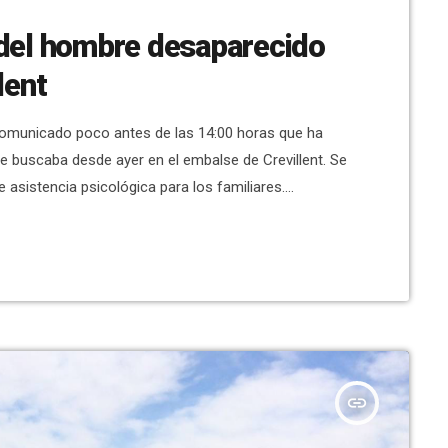
 del hombre desaparecido
lent
comunicado poco antes de las 14:00 horas que ha
e buscaba desde ayer en el embalse de Crevillent. Se
 asistencia psicológica para los familiares.
des Subacuáticas de la Guardia Civil habían
. Ha sido una tarea […]
insert_link