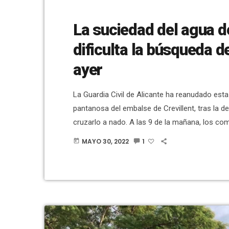
La suciedad del agua d
dificulta la búsqueda 
ayer
La Guardia Civil de Alicante ha reanudado es
pantanosa del embalse de Crevillent, tras la d
cruzarlo a nado. A las 9 de la mañana, los c
iniciado de nuevo las inmersiones para buscar 
MAYO 30, 2022
1
today
que se encuentra muy turbia. […]