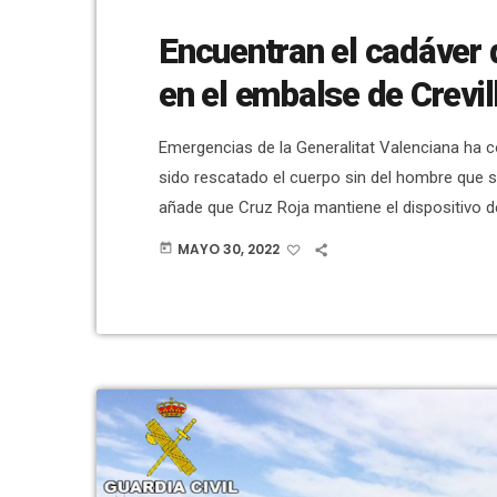
Encuentran el cadáver
en el embalse de Crevil
Emergencias de la Generalitat Valenciana ha 
sido rescatado el cuerpo sin del hombre que s
añade que Cruz Roja mantiene el dispositivo de
Miembros de los Grupos Especiales de Activida
MAYO 30, 2022
today
retomado esta mañana las labores de búsqueda