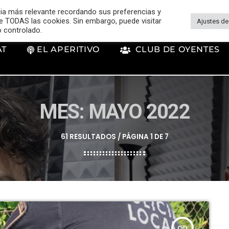
cia más relevante recordando sus preferencias y
 de TODAS las cookies. Sin embargo, puede visitar
Ajustes de
o controlado.
AT
EL APERITIVO
CLUB DE OYENTES
MES: MAYO 2022
61 RESULTADOS / PÁGINA 1 DE 7
insert_link