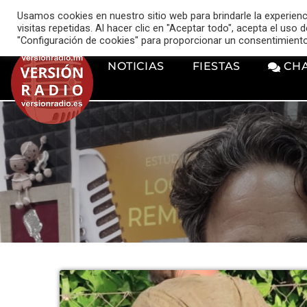
VERSIÓN RADIO
Usamos cookies en nuestro sitio web para brindarle la experien
music_note
visitas repetidas. Al hacer clic en "Aceptar todo", acepta el uso
"Configuración de cookies" para proporcionar un consentimient
NOTICIAS
FIESTAS
CH