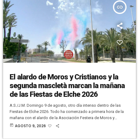
insert_link
El alardo de Moros y Cristianos y la
segunda mascletà marcan la mañana
de las Fiestas de Elche 2026
A.S./J.M. Domingo 9 de agosto, otro día intenso dentro de las
Fiestas de Elche 2026. Todo ha comenzado a primera hora de la
mañana con el alardo de la Asociación Festera de Moros y
Cristianos de Elche. El sonido de la pólvora se ha escuchado en
today
AGOSTO 9, 2026
toda la ciudad. Hombres y mujeres han participado en esta
ruidosa actividad. --- PUBLICIDAD--- Pulsa en el banner para más