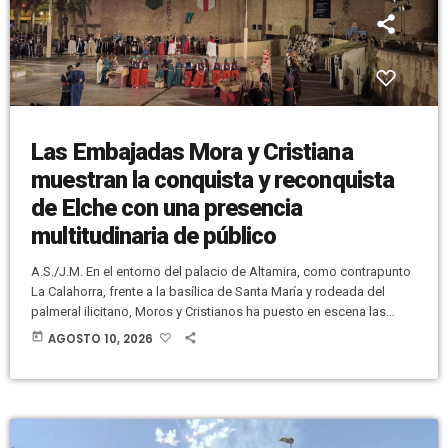
Las Embajadas Mora y Cristiana
muestran la conquista y reconquista
de Elche con una presencia
multitudinaria de público
A.S./J.M. En el entorno del palacio de Altamira, como contrapunto
La Calahorra, frente a la basílica de Santa María y rodeada del
palmeral ilicitano, Moros y Cristianos ha puesto en escena las
Embajadas del año 2026. Tal y como viene ocurriendo desde
today
AGOSTO 10, 2026
1.980, la Asociación Festera de Moros y Cristianos ha llevado a
cabo una de sus representaciones más entrañables y muy
valoradas en el ámbito de las Fiestas Patronales […]