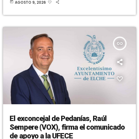
Interés Turístico Autonómico. Se trata de uno de los actos más
today
AGOSTO 9, 2026
esperados por todos los vecinos y festeros, y uno de los secretos
mejor guardados antes del inicio de los festejos. La gran
responsabilidad de imaginar […]
insert_link
El exconcejal de Pedanías, Raúl
Sempere (VOX), firma el comunicado
de apoyo a la UFECE