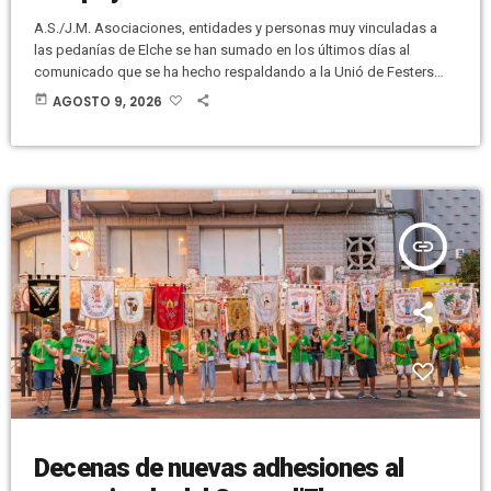
A.S./J.M. Asociaciones, entidades y personas muy vinculadas a
las pedanías de Elche se han sumado en los últimos días al
comunicado que se ha hecho respaldando a la Unió de Festers
del Camp d’Elx. Versión Radio contaba este sábado que una de
today
AGOSTO 9, 2026
las personas que ha firmado mostrando su apoyo es el que fuera
concejal de Pedanías en la presente legislatura, Raúl Sempere, de
VOX, hasta que dimitió del cargo […]
insert_link
Decenas de nuevas adhesiones al