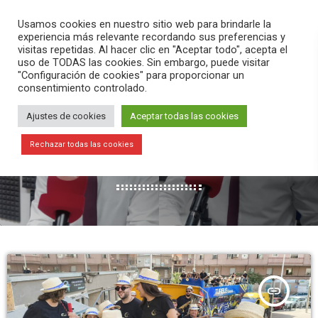
PLAY
search
menu
pause
Usamos cookies en nuestro sitio web para brindarle la
experiencia más relevante recordando sus preferencias y
visitas repetidas. Al hacer clic en "Aceptar todo", acepta el
uso de TODAS las cookies. Sin embargo, puede visitar
"Configuración de cookies" para proporcionar un
consentimiento controlado.
Ajustes de cookies
Aceptar todas las cookies
FIESTAS
Rechazar todas las cookies
578 RESULTADOS / PÁGINA 1 DE 65
insert_link