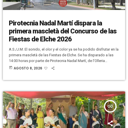
Pirotecnia Nadal Martí dispara la
primera mascletà del Concurso de las
Fiestas de Elche 2026
A.S./J.M. El sonido, el olor y el color ya se ha podido disfrutar en la
primera mascletà de las Fiestas de Elche. Se ha disparado a las
14:00 horas por parte de Pirotecnia Nadal Martí, de l’Olleria
(Valencia). Antes de comenzar, Javier Blanco, de la propia
today
AGOSTO 8, 2026
Pirotecnia, ha explicado a Versión Radio que iban a utilizar 120
kilos de pólvora. Que todo iba a comenzar con una traca típica
valenciana, una […]
insert_link