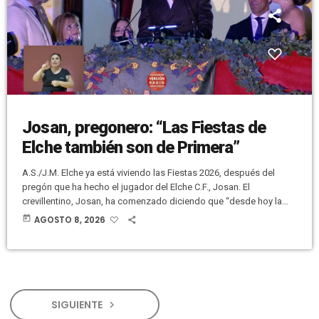
Josan, pregonero: “Las Fiestas de
Elche también son de Primera”
A.S./J.M. Elche ya está viviendo las Fiestas 2026, después del
pregón que ha hecho el jugador del Elche C.F., Josan. El
crevillentino, Josan, ha comenzado diciendo que “desde hoy la
fiesta vive en cada calle, en cada rincón de nuestro campo, pero,
today
AGOSTO 8, 2026
sobre todo, la fiesta está viva dentro de cada uno de vosotros”. Ha
señalado que “desde mañana Elche será Heliketana, mora y
cristiana. Quiero celebrar que solo vosotros […]
SIGUIENTE
navigate_next