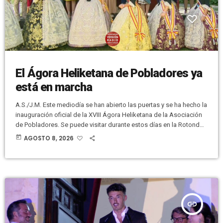
El Ágora Heliketana de Pobladores ya
está en marcha
A.S./J.M. Este mediodía se han abierto las puertas y se ha hecho la
inauguración oficial de la XVIII Ágora Heliketana de la Asociación
de Pobladores. Se puede visitar durante estos días en la Rotonda
del Parque Municipal. A la inauguración ha acudido la
today
AGOSTO 8, 2026
representación municipal, con el alcalde, Pablo Ruz, a la cabeza;
las Reinas y las Damas mayores e infantiles de las Fiestas de
Elche; y miembros de otros […]
insert_link