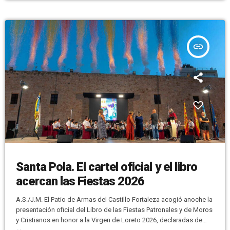
información La pólvora también […]
insert_link
Santa Pola. El cartel oficial y el libro
acercan las Fiestas 2026
A.S./J.M. El Patio de Armas del Castillo Fortaleza acogió anoche la
presentación oficial del Libro de las Fiestas Patronales y de Moros
y Cristianos en honor a la Virgen de Loreto 2026, declaradas de