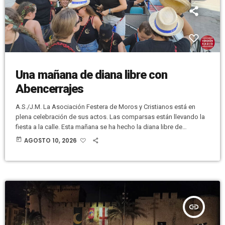
Una mañana de diana libre con
Abencerrajes
A.S./J.M. La Asociación Festera de Moros y Cristianos está en
plena celebración de sus actos. Las comparsas están llevando la
fiesta a la calle. Esta mañana se ha hecho la diana libre de
Abencerrajes y se ha hecho una invitación especial a Versión
today
AGOSTO 10, 2026
Radio. Ahí han estado Antonio Sánchez y Javier Muñoz
disfrutando con los componentes de Abencerrajes. Dos
autobuses descapotables, con banda música incluida, han estado
recorriendo la ciudad. […]
insert_link