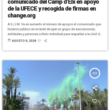
comunicado del Camp d’Elx en apoyo
de la UFECE y recogida de firmas en
change.org
A.S./J.M. Va en aumento el número de apoyos al comunicado que
hicieron público en la tarde de ayer un grupo de asociaciones,
entidades y personas a título individual para respaldar a la Unió de
Festers del Camp d’Elx (UFECE). Desde que en la tarde de ayer se
today
AGOSTO 8, 2026
hiciera público el comunicado ha habido una treintena de
adhesiones más. Quienes promueven esta iniciativa explican a
Versión Radio que, entre quienes se […]
insert_link