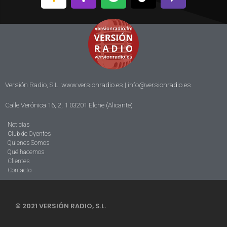
Versión Radio, S.L. www.versionradio.es |
info@versionradio.es
Calle Verónica 16, 2, 1 03201 Elche (Alicante)
Noticias
Club de Oyentes
Quienes Somos
Qué hacemos
Clientes
Contacto
© 2021 VERSIÓN RADIO, S.L.