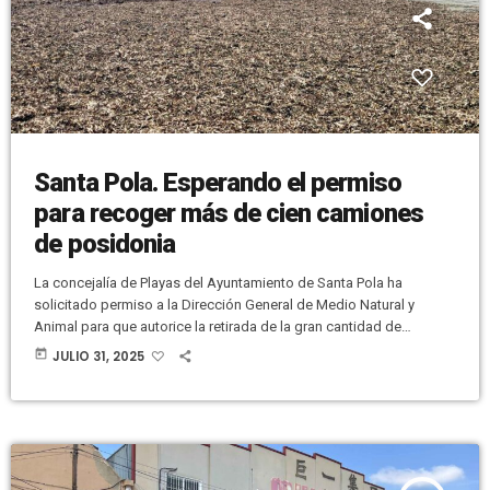
Santa Pola. Esperando el permiso
para recoger más de cien camiones
de posidonia
La concejalía de Playas del Ayuntamiento de Santa Pola ha
solicitado permiso a la Dirección General de Medio Natural y
Animal para que autorice la retirada de la gran cantidad de
arribazón de posidonia que se ha acumulado en las playas
today
JULIO 31, 2025
naturales del municipio durante el temporal de levante que se
produjo en los últimos días. La ley impide que los ayuntamientos
retiren los arribazones en sus playas naturales durante […]