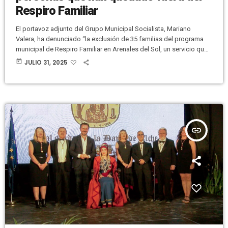
Respiro Familiar
El portavoz adjunto del Grupo Municipal Socialista, Mariano
Valera, ha denunciado “la exclusión de 35 familias del programa
municipal de Respiro Familiar en Arenales del Sol, un servicio que
ofrece apoyo a personas con discapacidad y descanso a sus
today
JULIO 31, 2025
cuidadores”. Valera ha lamentado “la falta de sensibilidad del
gobierno local de PP y VOX”. Ha señalado que “el Espacio de
Respiro Familiar en Arenales es un programa con un objetivo […]
insert_link