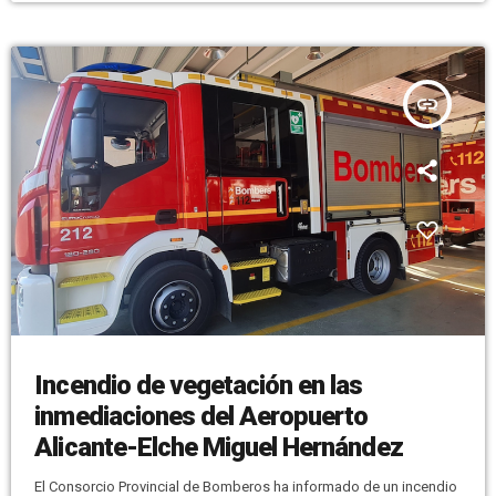
para los ejercicios 2025 y 2026 respectivamente, estando este
último […]
insert_link
Incendio de vegetación en las
inmediaciones del Aeropuerto
Alicante-Elche Miguel Hernández
El Consorcio Provincial de Bomberos ha informado de un incendio