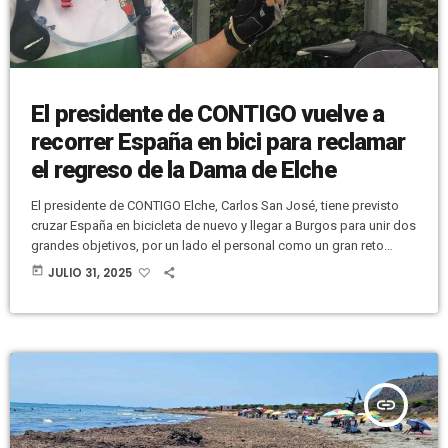
El presidente de CONTIGO vuelve a
recorrer España en bici para reclamar
el regreso de la Dama de Elche
El presidente de CONTIGO Elche, Carlos San José, tiene previsto
cruzar España en bicicleta de nuevo y llegar a Burgos para unir dos
grandes objetivos, por un lado el personal como un gran reto
deportivo y por otro aprovechar el viaje para visibilizar la vieja
today
JULIO 31, 2025
reivindicación del regreso de la Dama de Elche. Lo hará por tercer
año consecutivo. San José irá recogiendo firmas y haciendo fotos
con la Dama de Elche […]
insert_link