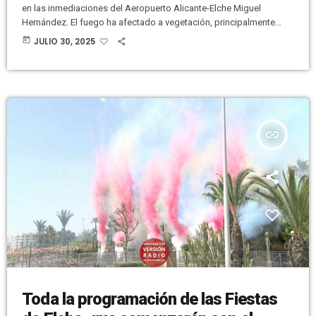
en las inmediaciones del Aeropuerto Alicante-Elche Miguel
Hernández. El fuego ha afectado a vegetación, principalmente
arbustos. Han recibido el aviso a las 19:52 horas. Se han
today
JULIO 30, 2025
movilizado medios aéreos para ayudar a las dotaciones de tierra,
con el objetivo de frenar el incendio. El fuego era extinguido
pasadas las 23:00 horas. No se registraban heridos. Al lugar se
han desplazado […]
insert_link
Toda la programación de las Fiestas