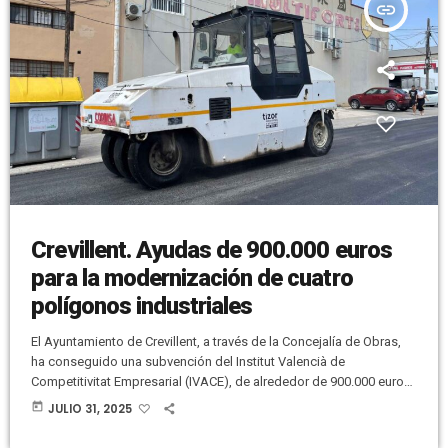
insert_link
Crevillent. Ayudas de 900.000 euros
para la modernización de cuatro
polígonos industriales
El Ayuntamiento de Crevillent, a través de la Concejalía de Obras,
ha conseguido una subvención del Institut Valencià de
Competitivitat Empresarial (IVACE), de alrededor de 900.000 euros,
con el objetivo de actuar sobre la modernización de las áreas
today
JULIO 31, 2025
industriales del municipio. Según la resolución del IVACE, el
porcentaje de concesión de las ayudas es de hasta 74% y un 100%