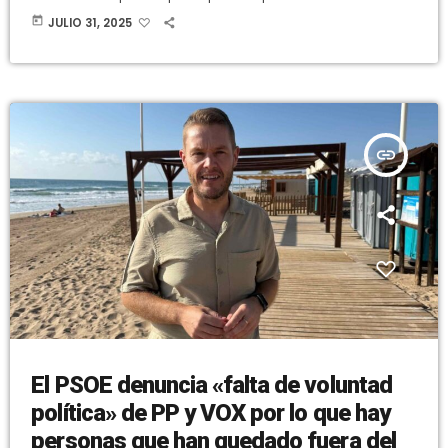
proliferación de socavones en la calzada. La portavoz del
today
JULIO 31, 2025
gobierno municipal, Inma Mora, señala que “es un contrato que
llega para dar una solución real a un problema que llevan
sufriendo los vecinos de esta calle de nuestro municipio […]
insert_link
El PSOE denuncia «falta de voluntad
política» de PP y VOX por lo que hay
personas que han quedado fuera del