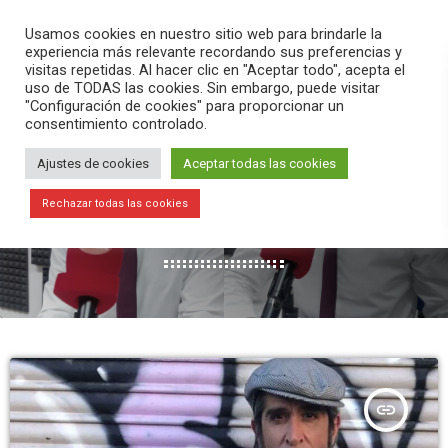
PLAY
search
menu
pause
Usamos cookies en nuestro sitio web para brindarle la
experiencia más relevante recordando sus preferencias y
visitas repetidas. Al hacer clic en "Aceptar todo", acepta el
uso de TODAS las cookies. Sin embargo, puede visitar
"Configuración de cookies" para proporcionar un
consentimiento controlado.
Ajustes de cookies
Aceptar todas las cookies
MES: JULIO 2025
Rechazar todas las cookies
192 RESULTADOS / PÁGINA 1 DE 22
insert_link