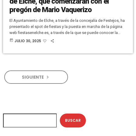
de Elche, que comenzarán con el
pregón de Mario Vaquerizo
El Ayuntamiento de Elche, a través de la concejalía de Festejos, ha
presentado el spot de fiestas y la puesta en marcha de la página
web fiestasenelche.es, a través de la que se puede conocer la
información de todas las actividades programadas para las
today
JULIO 30, 2025
Fiestas de Agosto, que tendrán lugar del 7 al 15 de agosto. La
concejala de Festejos, Inma Mora, ha dicho a través de las
diferentes pestañas […]
SIGUIENTE
navigate_next
BUSCAR