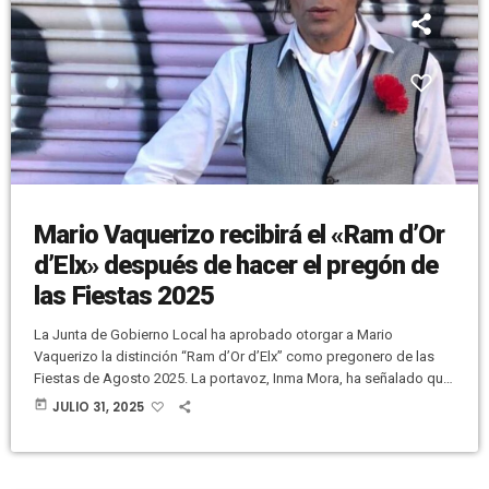
Mario Vaquerizo recibirá el «Ram d’Or
d’Elx» después de hacer el pregón de
las Fiestas 2025
La Junta de Gobierno Local ha aprobado otorgar a Mario
Vaquerizo la distinción “Ram d’Or d’Elx” como pregonero de las
Fiestas de Agosto 2025. La portavoz, Inma Mora, ha señalado que
la decisión se ha tomado “en agradecimiento a que haya
today
JULIO 31, 2025
aceptado ser la persona que llame el próximo 7 de agosto a los
ilicitanos desde el balcón del Ayuntamiento a vivir las fiesta
patronales en honor a la Virgen […]