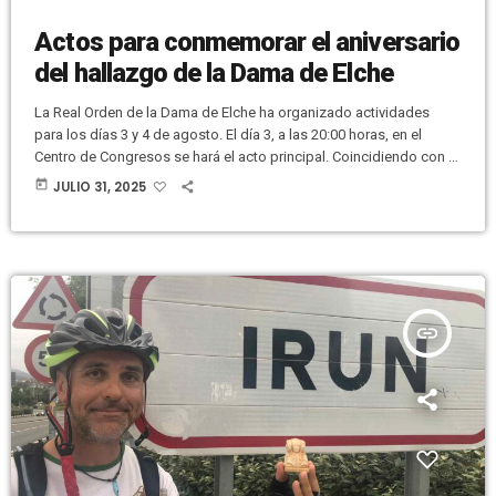
Actos para conmemorar el aniversario
del hallazgo de la Dama de Elche
La Real Orden de la Dama de Elche ha organizado actividades
para los días 3 y 4 de agosto. El día 3, a las 20:00 horas, en el
Centro de Congresos se hará el acto principal. Coincidiendo con la
celebración del 75 aniversario del dogma de la Asunción, se
today
JULIO 31, 2025
rendirá homenaje a: Camareras de la Virgen de la Asunción:
Representadas por Josefina Candela, por su dedicación y servicio
a la […]
insert_link