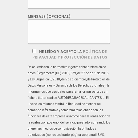
MENSAJE (OPCIONAL)
HE LEÍDO Y ACEPTO LA
POLÍTICA DE
PRIVACIDAD Y PROTECCIÓN DE DATOS
De acuerdo con la normativa vigente sobre protección de
datos (Reglamento (UE) 2016/679, de 27 de abril de 2016
y Ley Orgánica 3/2018, de 5 de diciembre, de Protección de
Datos Personales y Garantía de los Derechos digitales), le
informamos que sus datos pasarán a formar parte de un
fichero titularidad de AUTODESGUACES ALICANTE S.L. El
uso de los mismos tendrá la finalidad de atender su
demanda informativa y comercial relacionada con las
funciones de esta empresa así como para la realización de
la evaluación posterior del servicio prestado, utilizando los
diferentes medios de comunicación habilitados y
autorizados ( correo ordinario, página web, email, SMS,