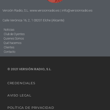
Versión Radio, S.L. www.versionradio.es |
info@versionradio.es
Calle Verónica 16, 2, 1 03201 Elche (Alicante)
Noticias
Club de Oyentes
Quienes Somos
Qué hacemos
Clientes
Contacto
© 2021 VERSIÓN RADIO, S.L.
CREDENCIALES
AVISO LEGAL
POLÍTICA DE PRIVACIDAD