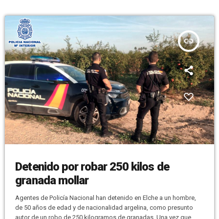
la conferencia “La representación […]
insert_link
Detenido por robar 250 kilos de
granada mollar
Agentes de Policía Nacional han detenido en Elche a un hombre,
de 50 años de edad y de nacionalidad argelina, como presunto
autor de un robo de 250 kilogramos de granadas. Una vez que