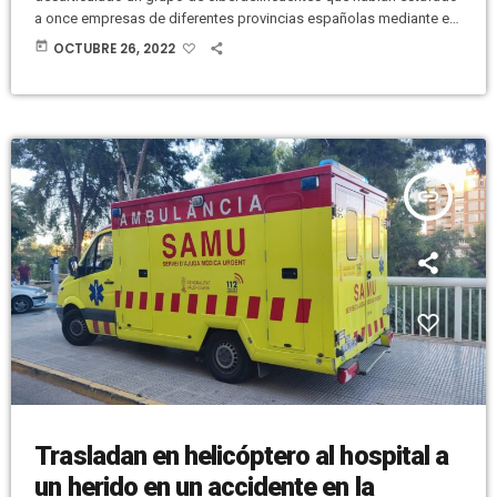
a once empresas de diferentes provincias españolas mediante el
método conocido como BEC (Business Email Compromise) o
today
OCTUBRE 26, 2022
compromiso de email corporativo y además a siete usuarios de
webs dedicadas a la compraventa de objetos entre particulares. El
Juzgado de Instrucción número 3 de Elche es el que lleva la
dirección judicial […]
insert_link
Trasladan en helicóptero al hospital a
un herido en un accidente en la