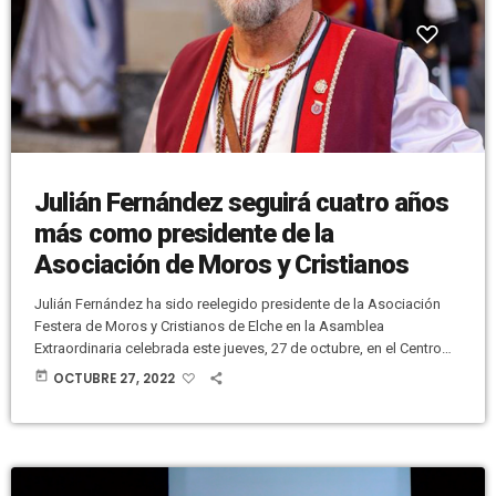
Julián Fernández seguirá cuatro años
más como presidente de la
Asociación de Moros y Cristianos
Julián Fernández ha sido reelegido presidente de la Asociación
Festera de Moros y Cristianos de Elche en la Asamblea
Extraordinaria celebrada este jueves, 27 de octubre, en el Centro
de Congresos Ciutat d'Elx. Era la única candidatura presentada en
today
OCTUBRE 27, 2022
tiempo y forma y, conforme a los estatutos de la Asociación, se ha
procedido al nombramiento del presidente por aclamación. Julián
Fernández Candela y su junta directiva afrontarán su segunda
legislatura […]