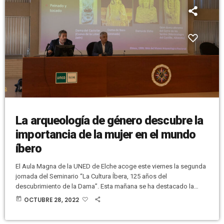
La arqueología de género descubre la
importancia de la mujer en el mundo
íbero
El Aula Magna de la UNED de Elche acoge este viernes la segunda
jornada del Seminario “La Cultura Íbera, 125 años del
descubrimiento de la Dama”. Esta mañana se ha destacado la
importancia de la arqueología para situar a la mujer en el lugar que
today
OCTUBRE 28, 2022
le correspondía en el mundo íbero. El Director del Museo de
Arqueología e Historia de Elche (MAHE), Miguel Pérez, ha ofrecido