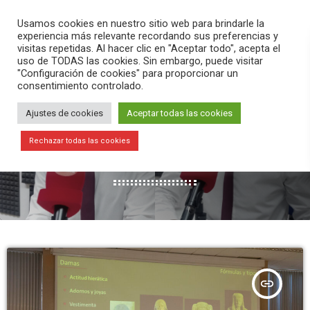
PLAY
search
menu
pause
Usamos cookies en nuestro sitio web para brindarle la
experiencia más relevante recordando sus preferencias y
visitas repetidas. Al hacer clic en "Aceptar todo", acepta el
uso de TODAS las cookies. Sin embargo, puede visitar
"Configuración de cookies" para proporcionar un
consentimiento controlado.
Ajustes de cookies
Aceptar todas las cookies
MES: OCTUBRE 2022
Rechazar todas las cookies
63 RESULTADOS / PÁGINA 2 DE 7
insert_link