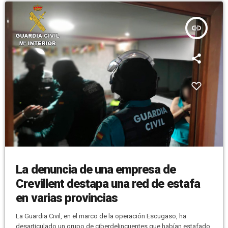
insert_link
La denuncia de una empresa de
Crevillent destapa una red de estafa
en varias provincias
La Guardia Civil, en el marco de la operación Escugaso, ha
desarticulado un grupo de ciberdelincuentes que habían estafado