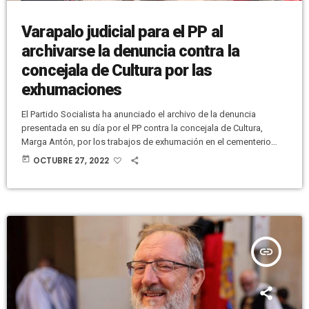
Varapalo judicial para el PP al
archivarse la denuncia contra la
concejala de Cultura por las
exhumaciones
El Partido Socialista ha anunciado el archivo de la denuncia
presentada en su día por el PP contra la concejala de Cultura,
Marga Antón, por los trabajos de exhumación en el cementerio
viejo. Esta decisión judicial supone un varapalo para el Partido
today
OCTUBRE 27, 2022
Popular de Elche, con Pablo Ruz, su presidente, a la cabeza. El
portavoz de la Comisión Ejecutiva Municipal, Ramón Abad, señala
que se trata de un“nuevo intento de […]
insert_link