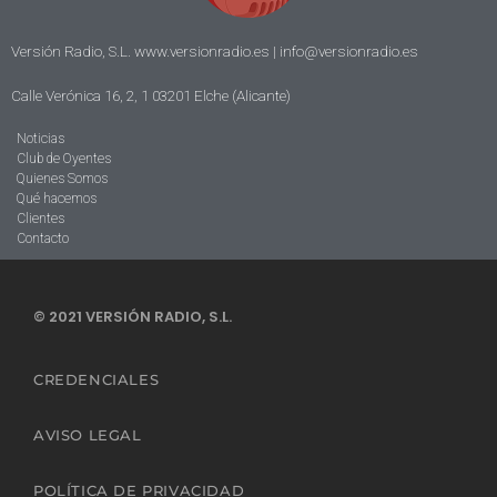
Versión Radio, S.L. www.versionradio.es |
info@versionradio.es
Calle Verónica 16, 2, 1 03201 Elche (Alicante)
Noticias
Club de Oyentes
Quienes Somos
Qué hacemos
Clientes
Contacto
© 2021 VERSIÓN RADIO, S.L.
CREDENCIALES
AVISO LEGAL
POLÍTICA DE PRIVACIDAD