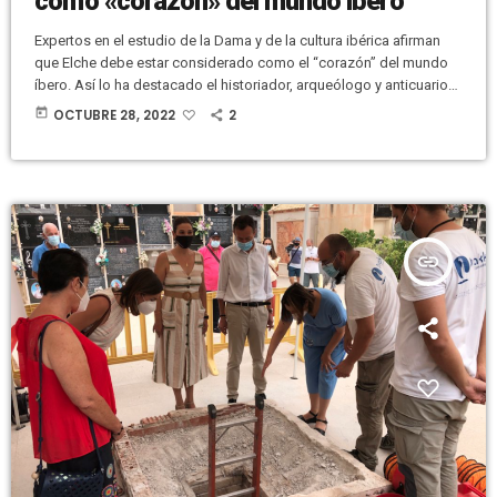
como «corazón» del mundo íbero
Expertos en el estudio de la Dama y de la cultura ibérica afirman
que Elche debe estar considerado como el “corazón” del mundo
íbero. Así lo ha destacado el historiador, arqueólogo y anticuario
de la Real Academia de la Historia, Martín Almagro, durante la
today
OCTUBRE 28, 2022
2
jornada de apertura del seminario que se celebra en el Aula Magna
de la UNED, bajo el título ‘La Cultura Íbera, 125 años del
descubrimiento de […]
insert_link