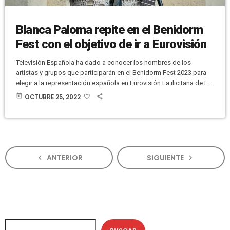
Blanca Paloma repite en el Benidorm
Fest con el objetivo de ir a Eurovisión
Televisión Española ha dado a conocer los nombres de los
artistas y grupos que participarán en el Benidorm Fest 2023 para
elegir a la representación española en Eurovisión La ilicitana de El
Altet, Blanca Paloma, repite experiencia. En la pasada edición
today
OCTUBRE 25, 2022
participó con "Secreto de agua" y cautivó a una gran parte del
público llegando a ser finalista. Su paso por el Benidorm Fest y el
reconocimiento que obtuvo le […]
ANTERIOR
SIGUIENTE
navigate_before
navigate_next