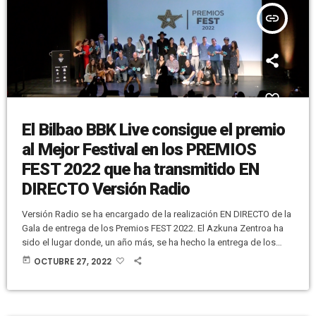
insert_link
El Bilbao BBK Live consigue el premio
al Mejor Festival en los PREMIOS
FEST 2022 que ha transmitido EN
DIRECTO Versión Radio
Versión Radio se ha encargado de la realización EN DIRECTO de la
Gala de entrega de los Premios FEST 2022. El Azkuna Zentroa ha
sido el lugar donde, un año más, se ha hecho la entrega de los
premios de los Festivales de Música de España. El Premio
today
OCTUBRE 27, 2022
Honorífico a toda una trayectoria profesional en la industria
musical ha sido para Julio Martí. Ha habido dos Menciones
Especiales por el […]