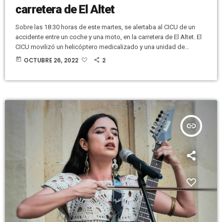
carretera de El Altet
Sobre las 18:30 horas de este martes, se alertaba al CICU de un
accidente entre un coche y una moto, en la carretera de El Altet. El
CICU movilizó un helicóptero medicalizado y una unidad de
Soporte Vital Avanzado de Enfermería. Los servicios médicos
today
OCTUBRE 26, 2022
2
realizaron diversas maniobras de estabilización e inmovilización al
motorista, que presentaba politraumatismo. Posteriormente, el
hombre, de 53 años, fue evacuado en la SAMU aérea al Hospital
[…]
insert_link