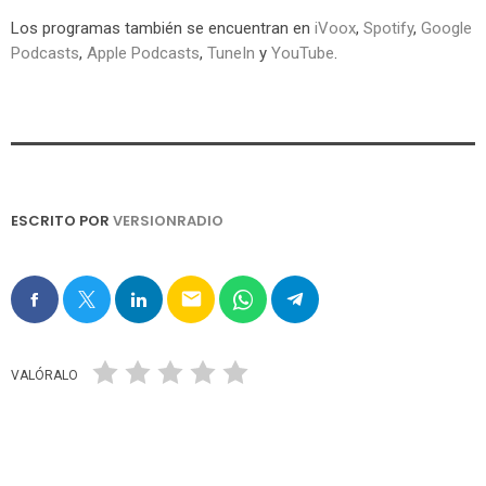
Los programas también se encuentran en
iVoox
,
Spotify
,
Google
Podcasts
,
Apple Podcasts
,
TuneIn
y
YouTube
.
ESCRITO POR
VERSIONRADIO
email
VALÓRALO