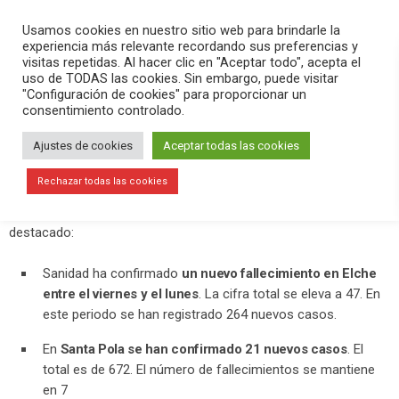
PLAY
search
menu
pause
Usamos cookies en nuestro sitio web para brindarle la
experiencia más relevante recordando sus preferencias y
visitas repetidas. Al hacer clic en "Aceptar todo", acepta el
uso de TODAS las cookies. Sin embargo, puede visitar
diciembre 22, 2020
"Configuración de cookies" para proporcionar un
consentimiento controlado.
1 nuevo fallecimiento por
coronavirus en Elche y 4 brotes con
Ajustes de cookies
Aceptar todas las cookies
18 casos
Rechazar todas las cookies
En
Versión Radio
hemos contado la actualidad del día. Hemos
destacado:
Sanidad ha confirmado
un nuevo fallecimiento en Elche
entre el viernes y el lunes
. La cifra total se eleva a 47. En
este periodo se han registrado 264 nuevos casos.
En
Santa Pola se han confirmado 21 nuevos casos
. El
total es de 672. El número de fallecimientos se mantiene
en 7