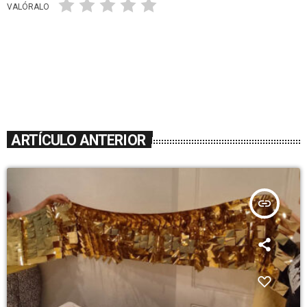
VALÓRALO
ARTÍCULO ANTERIOR
insert_link