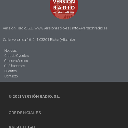
Versión Radio, S.L. www.versionradio.es |
info@versionradio.es
Calle Verónica 16, 2, 1 03201 Elche (Alicante)
Noticias
Club de Oyentes
Quienes Somos
Qué hacemos
Clientes
Contacto
© 2021 VERSIÓN RADIO, S.L.
CREDENCIALES
AVISO LEGAL