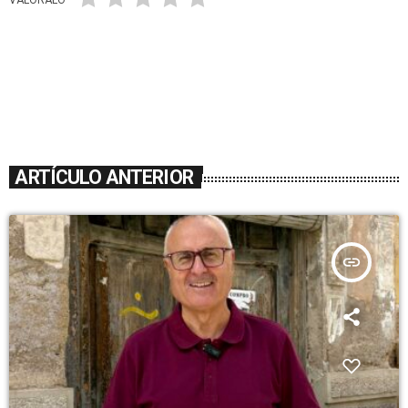
VALÓRALO
ARTÍCULO ANTERIOR
insert_link