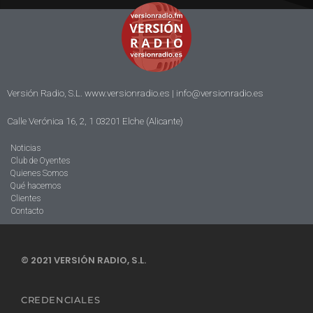
Versión Radio, S.L. www.versionradio.es |
info@versionradio.es
Calle Verónica 16, 2, 1 03201 Elche (Alicante)
Noticias
Club de Oyentes
Quienes Somos
Qué hacemos
Clientes
Contacto
© 2021 VERSIÓN RADIO, S.L.
CREDENCIALES