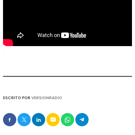
.
ESCRITO POR
VERSIONRADIO
email