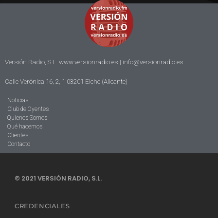
Versión Radio, S.L. www.versionradio.es |
info@versionradio.es
Calle Verónica 16, 2, 1 03201 Elche (Alicante)
Noticias
Club de Oyentes
Quienes Somos
Qué hacemos
Clientes
Contacto
© 2021 VERSIÓN RADIO, S.L.
CREDENCIALES