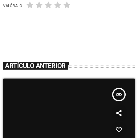
VALÓRALO
ARTÍCULO ANTERIOR
insert_link