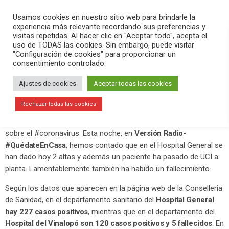
PLAY
search
menu
pause
Usamos cookies en nuestro sitio web para brindarle la
experiencia más relevante recordando sus preferencias y
visitas repetidas. Al hacer clic en "Aceptar todo", acepta el
uso de TODAS las cookies. Sin embargo, puede visitar
abril 13, 2020
"Configuración de cookies" para proporcionar un
consentimiento controlado.
2 altas, 1 paciente que pasa de UCI a
planta y 1 fallecido, balance del día
Ajustes de cookies
Aceptar todas las cookies
en el Hospital General
Rechazar todas las cookies
En cada programa vamos ofreciendo la última información
sobre el #coronavirus. Esta noche, en
Versión Radio-
#QuédateEnCasa
, hemos contado que en el Hospital General se
han dado hoy 2 altas y además un paciente ha pasado de UCI a
planta. Lamentablemente también ha habido un fallecimiento.
Según los datos que aparecen en la página web de la Conselleria
de Sanidad, en el departamento sanitario del
Hospital General
hay 227 casos positivos
, mientras que en el departamento del
Hospital del Vinalopó son 120 casos positivos y 5 fallecidos
. En