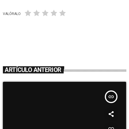
VALÓRALO
ARTÍCULO ANTERIOR
insert_link