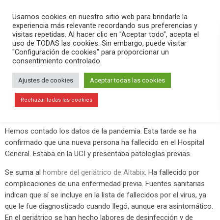
PLAY
search
menu
pause
Usamos cookies en nuestro sitio web para brindarle la
experiencia más relevante recordando sus preferencias y
visitas repetidas. Al hacer clic en "Aceptar todo", acepta el
uso de TODAS las cookies. Sin embargo, puede visitar
abril 7, 2020
"Configuración de cookies" para proporcionar un
consentimiento controlado.
2 fallecidos y 10 altas, balance del
día por el coronavirus
Ajustes de cookies
Aceptar todas las cookies
Este martes 7 de abril hemos hecho un nuevo programa de
Rechazar todas las cookies
Versión Radio-#QuédateEnCasa.
Hemos contado los datos de la pandemia. Esta tarde se ha
confirmado que una nueva persona ha fallecido en el Hospital
General. Estaba en la UCI y presentaba patologías previas.
Se suma al
hombre del geriátrico de Altabix
. Ha fallecido por
complicaciones de una enfermedad previa. Fuentes sanitarias
indican que sí se incluye en la lista de fallecidos por el virus, ya
que le fue diagnosticado cuando llegó, aunque era asintomático.
En el geriátrico se han hecho labores de desinfección y de