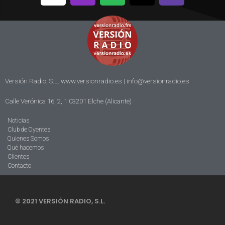
Versión Radio, S.L. www.versionradio.es |
info@versionradio.es
Calle Verónica 16, 2, 1 03201 Elche (Alicante)
Noticias
Club de Oyentes
Quienes Somos
Qué hacemos
Clientes
Contacto
© 2021 VERSIÓN RADIO, S.L.