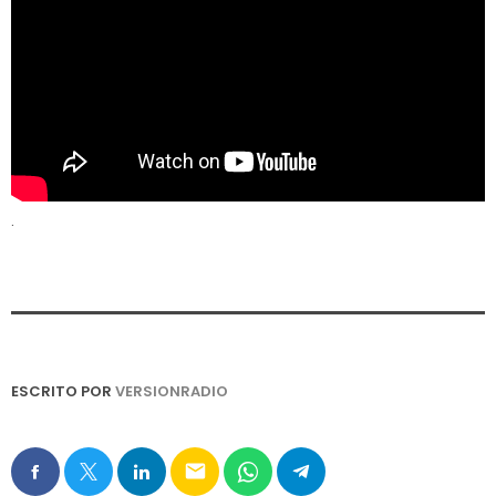
.
ESCRITO POR
VERSIONRADIO
email