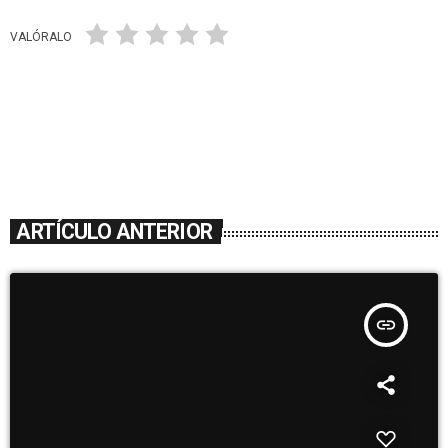
VALÓRALO
ARTÍCULO ANTERIOR
insert_link