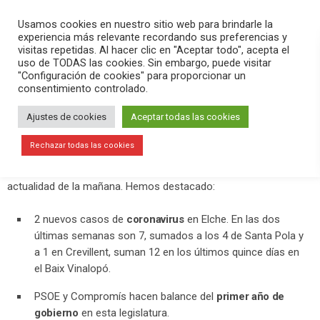
PLAY
search
menu
pause
Usamos cookies en nuestro sitio web para brindarle la
experiencia más relevante recordando sus preferencias y
visitas repetidas. Al hacer clic en "Aceptar todo", acepta el
uso de TODAS las cookies. Sin embargo, puede visitar
julio 14, 2020
"Configuración de cookies" para proporcionar un
consentimiento controlado.
2 nuevos casos de coronavirus en
Elche eleva a 7 la cifra en las últimas
Ajustes de cookies
Aceptar todas las cookies
dos semanas
Rechazar todas las cookies
En el programa
Versión Radio-El Aperitivo
hemos contado la
actualidad de la mañana. Hemos destacado:
2 nuevos casos de
coronavirus
en Elche. En las dos
últimas semanas son 7, sumados a los 4 de Santa Pola y
a 1 en Crevillent, suman 12 en los últimos quince días en
el Baix Vinalopó.
PSOE y Compromís hacen balance del
primer año de
gobierno
en esta legislatura.