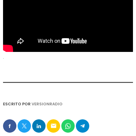
.
ESCRITO POR
VERSIONRADIO
email