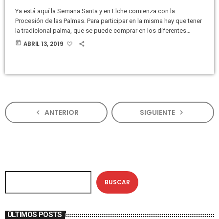
Ya está aquí la Semana Santa y en Elche comienza con la
Procesión de las Palmas. Para participar en la misma hay que tener
la tradicional palma, que se puede comprar en los diferentes
mercados que se instalan en diferentes lugares de Elche. Este
today
ABRIL 13, 2019
mediodía hemos contado ? EN DIRECTO en la página de
Facebook de la Junta Mayor de Cofradías y Hermandades cómo
se estaba produciendo la venta en […]
ANTERIOR
SIGUIENTE
navigate_before
navigate_next
BUSCAR
ÚLTIMOS POSTS