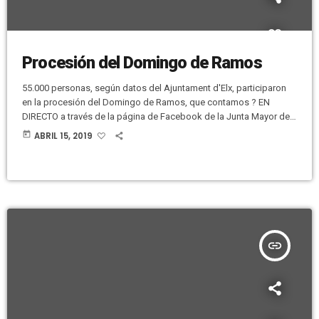
Procesión del Domingo de Ramos
55.000 personas, según datos del Ajuntament d'Elx, participaron
en la procesión del Domingo de Ramos, que contamos ? EN
DIRECTO a través de la página de Facebook de la Junta Mayor de
Cofradías y Hermandades, con la colaboración de Urbaser-Elx
today
ABRIL 15, 2019
Més Net. Comenzamos la retransmisión con la bendición de las
palmas, que hizo el vicario general, José Antonio Valero, y a partir
de ahí ya hicimos toda la salida de […]
insert_link