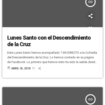
insert_link
814401071/" /] Antes […]
Lunes Santo con el Descendimiento
de la Cruz
Este Lunes Santo hemos acompañado ? EN DIRECTO a la Cofradía
del Descendimiento de la Cruz. Lo hemos contado en su página
de Facebook. Lo primero que hemos visto ha sido la salida desde
la parroquia del Sagrado Corazón de Jesús. [facebook
today
ABRIL 16, 2019
url="https://www.facebook.com/COFRADIADESCENDIMIENTOELC
HE/videos/418088672084396/" /] Hemos seguido el recorrido por
Reina Victoria. [facebook
url="https://www.facebook.com/COFRADIADESCENDIMIENTOELC
HE/videos/1045291162346929/" /] A continuación hemos pasado
por la plaza de Baix. [facebook
insert_link
url="https://www.facebook.com/COFRADIADESCENDIMIENTOELC
HE/videos/594383777733955/" /] Más tarde hemos visto […]