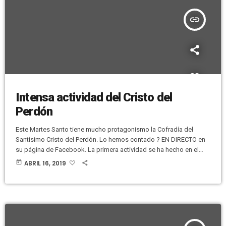
insert_link
Intensa actividad del Cristo del
Perdón
Este Martes Santo tiene mucho protagonismo la Cofradía del
Santísimo Cristo del Perdón. Lo hemos contado ? EN DIRECTO en
su página de Facebook. La primera actividad se ha hecho en el
Cementerio Viejo, donde se ha hecho un homenaje al General
today
ABRIL 16, 2019
Maciá. [facebook
url="https://www.facebook.com/CdelPerdonElche/videos/415817
082328677/" /] El siguiente acto se ha hecho en el Cementerio
Nuevo, donde se ha rendido homenaje al presidente fundador,
Boanerjes Esquer. [facebook
url="https://www.facebook.com/CdelPerdonElche/videos/395204