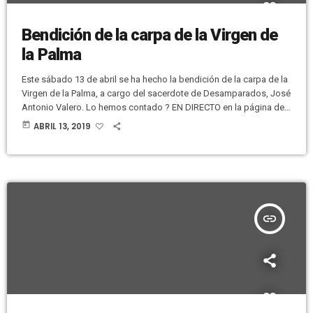
Bendición de la carpa de la Virgen de
la Palma
Este sábado 13 de abril se ha hecho la bendición de la carpa de la
Virgen de la Palma, a cargo del sacerdote de Desamparados, José
Antonio Valero. Lo hemos contado ? EN DIRECTO en la página de
Facebook de la Cofradía María Santísima de la Palma. Aquí os
today
ABRIL 13, 2019
dejamos el Facebook Live: [facebook
url="https://www.facebook.com/199082116804390/videos/34751
9742542230/" /]
insert_link