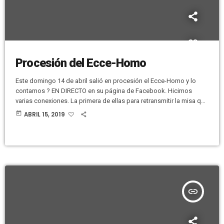
Procesión del Ecce-Homo
Este domingo 14 de abril salió en procesión el Ecce-Homo y lo
contamos ? EN DIRECTO en su página de Facebook. Hicimos
varias conexiones. La primera de ellas para retransmitir la misa que
se hizo de forma previa a la procesión. Aquí os dejamos el
today
ABRIL 15, 2019
Facebook Live de la eucaristía: [facebook
url="https://www.facebook.com/pasodelospanaderosdeelche/vid
eos/2269498056626572/" /] Y luego varias conexiones durante la
procesión. La primera fue coincidiendo con la salida, en la que […]
insert_link