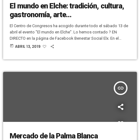
El mundo en Elche: tradición, cultura,
gastronomía, arte…
El Centro de Congresos ha acogido durante todo el sábado 13 de
abril el evento "El mundo en Elche". Lo hemos contado ? EN
DIRECTO en la página de Facebook Benestar Social Elx. En el
interior del Centro de Congresos ha habido stands con muchas
today
ABRIL 13, 2019
asociaciones para exponer y dar a conocer sus actividades.
Hemos hablado con los responsables de cada una de ellas. Aquí
os dejamos el primer Facebook […]
insert_link
Mercado de la Palma Blanca