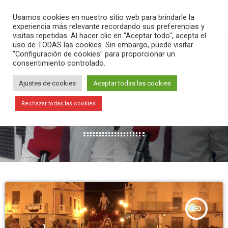
PLAY
search
menu
pause
Usamos cookies en nuestro sitio web para brindarle la
experiencia más relevante recordando sus preferencias y
visitas repetidas. Al hacer clic en "Aceptar todo", acepta el
uso de TODAS las cookies. Sin embargo, puede visitar
"Configuración de cookies" para proporcionar un
consentimiento controlado.
Ajustes de cookies
Aceptar todas las cookies
MES: ABRIL 2019
Rechazar todas las cookies
49 RESULTADOS / PÁGINA 3 DE 6
insert_link