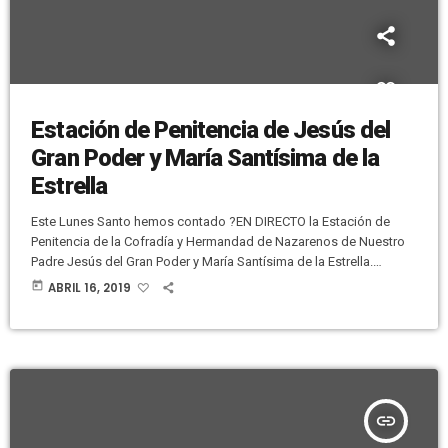
Estación de Penitencia de Jesús del
Gran Poder y María Santísima de la
Estrella
Este Lunes Santo hemos contado ?EN DIRECTO la Estación de
Penitencia de la Cofradía y Hermandad de Nazarenos de Nuestro
Padre Jesús del Gran Poder y María Santísima de la Estrella.
Hemos hecho varias conexiones. La primera para ver la salida de
today
ABRIL 16, 2019
la parroquia del Sagrado Corazón de Jesús o la petalada a María
Santísima de la Estrella. Aquí os dejamos el primer Facebook Live:
[facebook
url="https://www.facebook.com/227888393231/videos/38295713
8957392/" /] Más tarde […]
insert_link