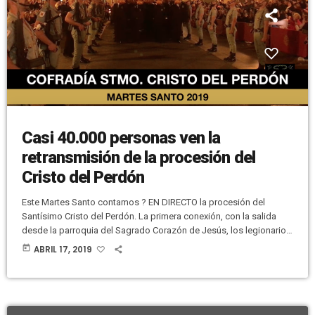
Casi 40.000 personas ven la
retransmisión de la procesión del
Cristo del Perdón
Este Martes Santo contamos ? EN DIRECTO la procesión del
Santísimo Cristo del Perdón. La primera conexión, con la salida
desde la parroquia del Sagrado Corazón de Jesús, los legionarios
y el encuentro con Mater Desolata tuvo un impresionante
today
ABRIL 17, 2019
seguimiento en la página de Facebook de la Cofradía. Durante el
DIRECTO de esa primera conexión hubo más de 28.000 personas
alcanzadas, más de 100 compartidos, casi 300 reacciones y casi
[…]