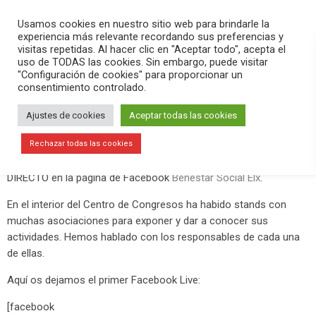
PLAY
search
menu
pause
Usamos cookies en nuestro sitio web para brindarle la
experiencia más relevante recordando sus preferencias y
visitas repetidas. Al hacer clic en "Aceptar todo", acepta el
uso de TODAS las cookies. Sin embargo, puede visitar
abril 13, 2019
"Configuración de cookies" para proporcionar un
consentimiento controlado.
El mundo en Elche: tradición, cultura,
gastronomía, arte…
Ajustes de cookies
Aceptar todas las cookies
El Centro de Congresos ha acogido durante todo el sábado 13
Rechazar todas las cookies
de abril el evento «El mundo en Elche». Lo hemos contado ? EN
DIRECTO en la página de Facebook
Benestar Social Elx
.
En el interior del Centro de Congresos ha habido stands con
muchas asociaciones para exponer y dar a conocer sus
actividades. Hemos hablado con los responsables de cada una
de ellas.
Aquí os dejamos el primer Facebook Live:
[facebook