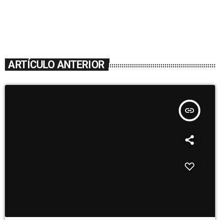
ARTÍCULO ANTERIOR
insert_link