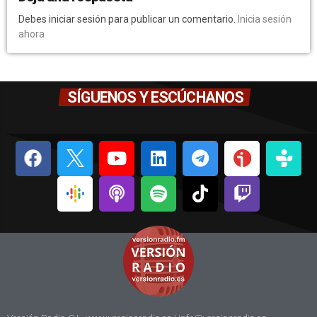
Debes iniciar sesión para publicar un comentario.
Inicia sesión
ahora
SÍGUENOS Y ESCÚCHANOS