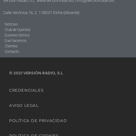
Versión Radio, S.L. www.versionradio.es |
info@versionradio.es
Calle Verónica 16, 2, 1 03201 Elche (Alicante)
Noticias
Club de Oyentes
Quienes Somos
Qué hacemos
Clientes
Contacto
© 2021 VERSIÓN RADIO, S.L.
CREDENCIALES
AVISO LEGAL
POLÍTICA DE PRIVACIDAD
POLÍTICA DE COOKIES