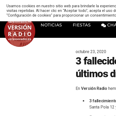
VERSIÓN RADIO
Usamos cookies en nuestro sitio web para brindarle la experien
music_note
visitas repetidas. Al hacer clic en "Aceptar todo", acepta el uso
"Configuración de cookies" para proporcionar un consentimient
NOTICIAS
FIESTAS
CH
octubre 23, 2020
3 falleci
últimos d
En
Versión Radio
hemo
3 fallecimien
Santa Pola 12 y