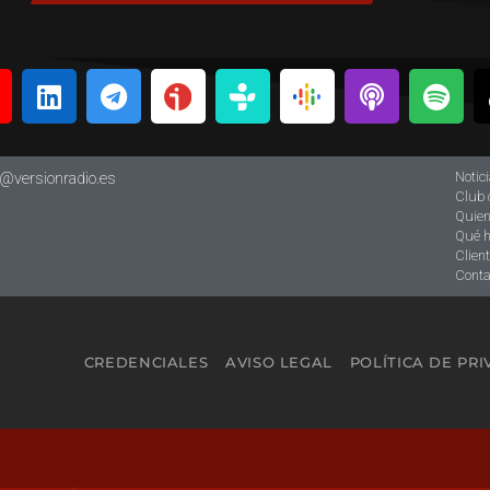
Notic
o@versionradio.es
Club 
Quie
Qué 
Clien
Conta
CREDENCIALES
AVISO LEGAL
POLÍTICA DE PR