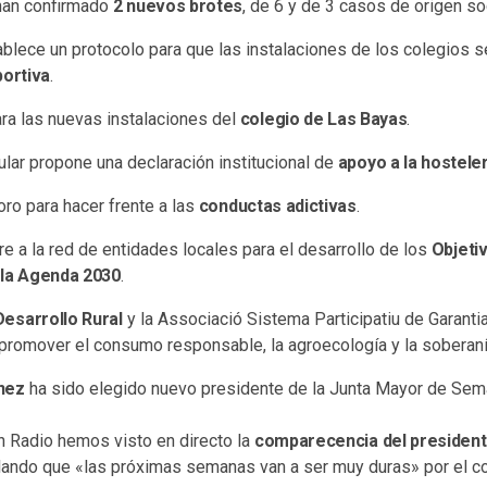
 han confirmado
2 nuevos brotes
, de 6 y de 3 casos de origen soc
blece un protocolo para que las instalaciones de los colegios se
portiva
.
a las nuevas instalaciones del
colegio de Las Bayas
.
ular propone una declaración institucional de
apoyo a la hosteler
oro para hacer frente a las
conductas adictivas
.
re a la red de entidades locales para el desarrollo de los
Objeti
 la Agenda 2030
.
Desarrollo Rural
y la Associació Sistema Participatiu de Garantia
promover el consumo responsable, la agroecología y la soberanía
nez
ha sido elegido nuevo presidente de la Junta Mayor de Sem
n Radio hemos visto en directo la
comparecencia del president
lando que «las próximas semanas van a ser muy duras» por el co