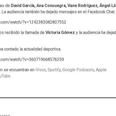
ías de
David García, Ana Consuegra, Vane Rodríguez, Ángel Ló
. La audiencia también ha dejado mensajes en el Facebook Chat.
ok.com/watch/?v=1242383082807552
s recibido la llamada de
Victoria Gómez
y la audiencia ha deja
a contado la actualidad deportiva.
ok.com/watch/?v=360719668576259
n se encuentran en
iVoox
,
Spotify
,
Google Podcasts
,
Apple
uTube
.