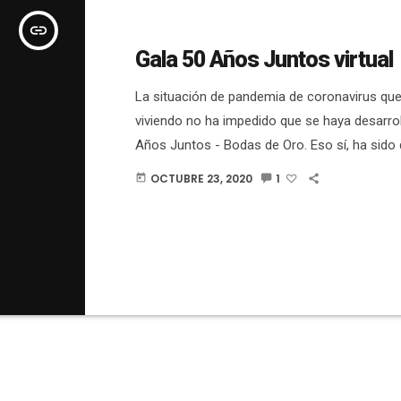
insert_link
Gala 50 Años Juntos virtual
La situación de pandemia de coronavirus q
viviendo no ha impedido que se haya desarrol
Años Juntos - Bodas de Oro. Eso sí, ha sido 
otros años, ya que ha sido de manera virtual.
OCTUBRE 23, 2020
1
today
retransmitido a través de la página de Faceb
Ajuntament d'Elx. Desde el salón de plenos d
d'Elx se ha hecho la Gala con la presencia del