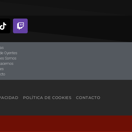
ias
de Oyentes
nes Somos
hacemos
tes
cto
IVACIDAD
POLÍTICA DE COOKIES
CONTACTO