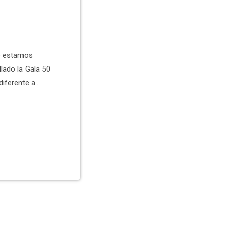
ue estamos
lado la Gala 50
diferente a
 Se ha
ook del
el Ajuntament
 […]