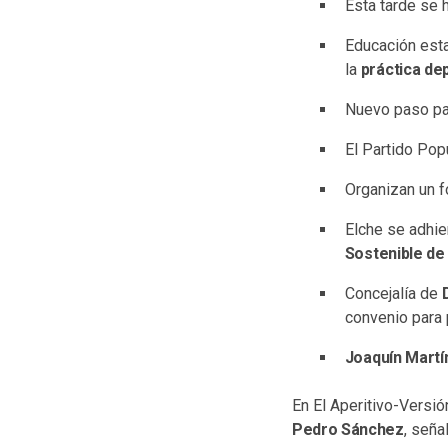
Esta tarde se
Educación esta
la
práctica de
Nuevo paso par
El Partido Pop
Organizan un f
Elche se adhie
Sostenible de
Concejalía de
convenio para 
Joaquín Martí
En El Aperitivo-Versió
Pedro Sánchez
, seña