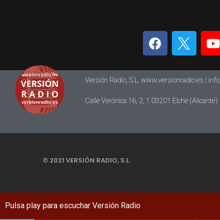
Versión Radio, S.L. www.versionradio.es |
inf
Calle Verónica 16, 2, 1 03201 Elche (Alicante)
© 2021 VERSIÓN RADIO, S.L.