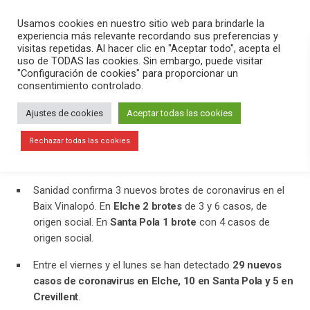
PLAY
search
menu
pause
Usamos cookies en nuestro sitio web para brindarle la
experiencia más relevante recordando sus preferencias y
visitas repetidas. Al hacer clic en "Aceptar todo", acepta el
uso de TODAS las cookies. Sin embargo, puede visitar
septiembre 8, 2020
"Configuración de cookies" para proporcionar un
consentimiento controlado.
3 nuevos brotes de coronavirus en
Elche y Santa Pola
Ajustes de cookies
Aceptar todas las cookies
En el programa
Versión Radio
hemos contado la actualidad del
Rechazar todas las cookies
día. Hemos destacado:
Sanidad confirma 3 nuevos brotes de coronavirus en el
Baix Vinalopó. En
Elche 2 brotes
de 3 y 6 casos, de
origen social. En
Santa Pola 1 brote
con 4 casos de
origen social.
Entre el viernes y el lunes se han detectado
29 nuevos
casos de coronavirus en Elche, 10 en Santa Pola y 5 en
Crevillent
.