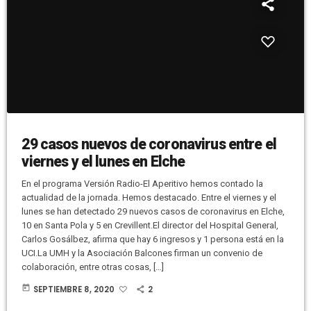
29 casos nuevos de coronavirus entre el
viernes y el lunes en Elche
En el programa Versión Radio-El Aperitivo hemos contado la
actualidad de la jornada. Hemos destacado. Entre el viernes y el
lunes se han detectado 29 nuevos casos de coronavirus en Elche,
10 en Santa Pola y 5 en Crevillent.El director del Hospital General,
Carlos Gosálbez, afirma que hay 6 ingresos y 1 persona está en la
UCI.La UMH y la Asociación Balcones firman un convenio de
colaboración, entre otras cosas, […]
today
SEPTIEMBRE 8, 2020
2