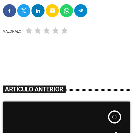
email
VALÓRALO
ARTÍCULO ANTERIOR
insert_link