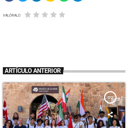
VALÓRALO
ARTÍCULO ANTERIOR
insert_link