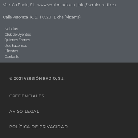
Versión Radio, S.L. www.versionradio.es |
info@versionradio.es
Calle Verónica 16, 2, 1 03201 Elche (Alicante)
Noticias
Club de Oyentes
Quienes Somos
Qué hacemos
Clientes
Contacto
© 2021 VERSIÓN RADIO, S.L.
CREDENCIALES
AVISO LEGAL
POLÍTICA DE PRIVACIDAD