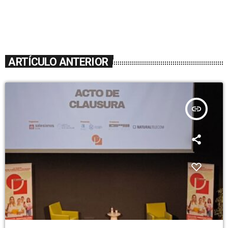
ARTÍCULO ANTERIOR
insert_link