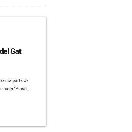
del Gat
 forma parte del
ominada “Puesta
del Palmeral”.
a de la
 componente
lor este
ola del destino