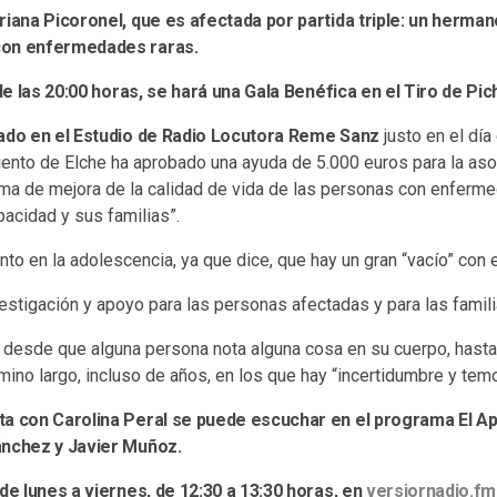
riana Picoronel, que es afectada por partida triple: un hermano
con enfermedades raras.
 de las 20:00 horas, se hará una Gala Benéfica en el Tiro de Pic
tado en el Estudio de Radio Locutora Reme Sanz
justo en el día
ento de Elche ha aprobado una ayuda de 5.000 euros para la asoc
ama de mejora de la calidad de vida de las personas con enferme
acidad y sus familias”.
nto en la adolescencia, ya que dice, que hay un gran “vacío” con 
tigación y apoyo para las personas afectadas y para las familia
, desde que alguna persona nota alguna cosa en su cuerpo, hasta
no largo, incluso de años, en los que hay “incertidumbre y temo
ta con Carolina Peral se puede escuchar en el programa El Ap
ánchez y Javier Muñoz.
 de lunes a viernes, de 12:30 a 13:30 horas, en
versiornadio.fm