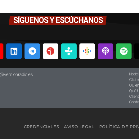
SÍGUENOS Y ESCÚCHANOS
Notic
o@versionradio.es
Club 
Quie
Qué 
Clien
Conta
CREDENCIALES
AVISO LEGAL
POLÍTICA DE PR