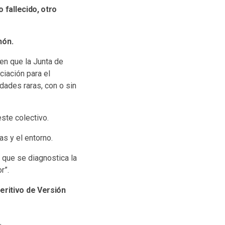
 fallecido, otro
hón.
 en que la Junta de
iación para el
dades raras, con o sin
este colectivo.
s y el entorno.
 que se diagnostica la
r”.
eritivo de Versión
.