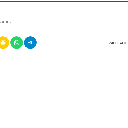
RADIO
email
VALÓRALO