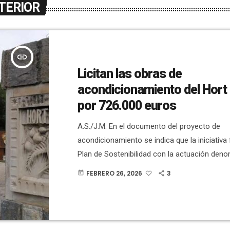
TERIOR
insert_link
Licitan las obras de
acondicionamiento del Hort 
por 726.000 euros
A.S./J.M. En el documento del proyecto de
acondicionamiento se indica que la iniciativa
Plan de Sostenibilidad con la actuación den
en valor del centro de experiencias turísticas 
FEBRERO 26, 2026
3
today
Se propone el desarrollo de un plan de mejor
experiencia turística del palmeral, desde el
ambiental y agrícola, que permita poner en va
patrimonio de la humanidad y la cultura agríc