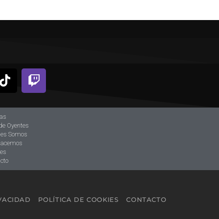
ias
de Oyentes
nes Somos
hacemos
tes
cto
IVACIDAD
POLÍTICA DE COOKIES
CONTACTO