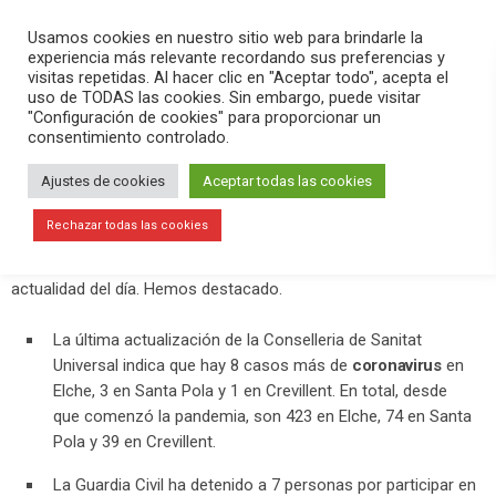
PLAY
search
menu
pause
Usamos cookies en nuestro sitio web para brindarle la
experiencia más relevante recordando sus preferencias y
visitas repetidas. Al hacer clic en "Aceptar todo", acepta el
uso de TODAS las cookies. Sin embargo, puede visitar
julio 17, 2020
"Configuración de cookies" para proporcionar un
consentimiento controlado.
8 nuevos casos de coronavirus en
Elche, 3 en Santa Pola y 1 en
Ajustes de cookies
Aceptar todas las cookies
Crevillent
Rechazar todas las cookies
En el programa
Versión Radio-El Aperitivo
hemos contado la
actualidad del día. Hemos destacado.
La última actualización de la Conselleria de Sanitat
Universal indica que hay 8 casos más de
coronavirus
en
Elche, 3 en Santa Pola y 1 en Crevillent. En total, desde
que comenzó la pandemia, son 423 en Elche, 74 en Santa
Pola y 39 en Crevillent.
La Guardia Civil ha detenido a 7 personas por participar en