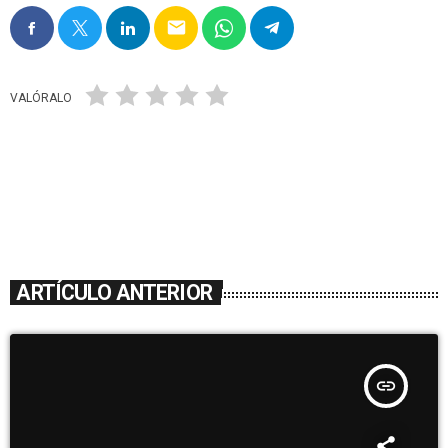
email
VALÓRALO
ARTÍCULO ANTERIOR
insert_link