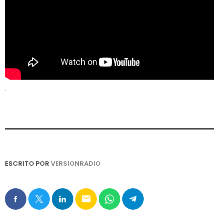
.
ESCRITO POR
VERSIONRADIO
email