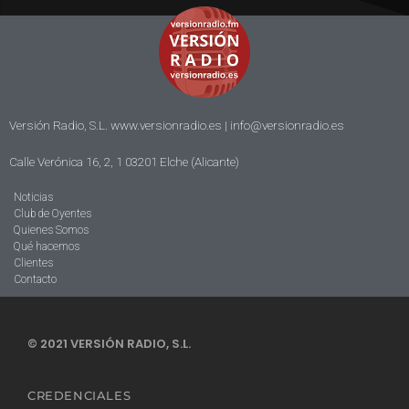
Versión Radio, S.L. www.versionradio.es |
info@versionradio.es
Calle Verónica 16, 2, 1 03201 Elche (Alicante)
Noticias
Club de Oyentes
Quienes Somos
Qué hacemos
Clientes
Contacto
© 2021 VERSIÓN RADIO, S.L.
CREDENCIALES