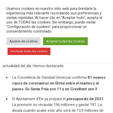
PLAY
search
menu
pause
Usamos cookies en nuestro sitio web para brindarle la
experiencia más relevante recordando sus preferencias y
visitas repetidas. Al hacer clic en "Aceptar todo", acepta el
uso de TODAS las cookies. Sin embargo, puede visitar
septiembre 11, 2020
"Configuración de cookies" para proporcionar un
consentimiento controlado.
81 nuevos contagios de coronavirus
en Elche en los últimos tres días, 11
Ajustes de cookies
Aceptar todas las cookies
en Santa Pola y 3 en Crevillent
Rechazar todas las cookies
En el programa
Versión Radio-El Aperitivo
hemos contado la
actualidad del día. Hemos destacado:
La Conselleria de Sanidad Universal confirma
81 nuevos
casos de coronavirus en Elche entre el martes y el
jueves. En Santa Pola son 11 y en Crevillent son 3
.
El Ajuntament d’Elx ya prepara el
presupuesto de 2021
.
La previsión es recaudar 196 millones y gastar 191. La
deuda cuando acabe este año será de 13,9 millones de