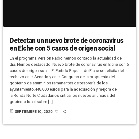
Detectan un nuevo brote de coronavirus
en Elche con 5 casos de origen social
En el programa Versión Radio hemos contado la actualidad del
día. Hemos destacado: Nuevo brote de coronavirus en Elche con 5
casos de origen social.El Partido Popular de Elche se felicita del
rechazo en el Senado y en el Congreso de la propuesta del
gobierno de asumir los remanentes de tesorería de los
ayuntamiento.448.000 euros para la adecuación y mejora de
la Ronda Norte.Ciudadanos critica los nuevos anuncios del
gobierno local sobre […]
today
SEPTIEMBRE 10, 2020