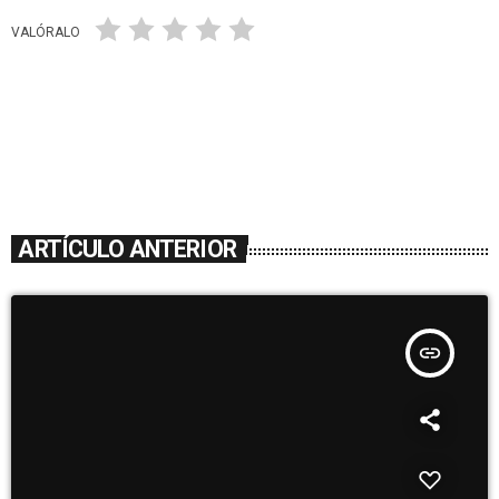
VALÓRALO
ARTÍCULO ANTERIOR
insert_link