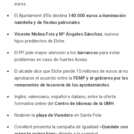
euros.
El Ajuntament d’Elx destina
140.000 euros a iluminación
navideña y de fiestas patronales
.
Vicente Molina Foix y Mª Ángeles Sánchez
, nuevos
hijos predilectos de Elche.
El PP pide mayor atención a los
barrancos
para evitar
problemas en caso de fuertes lluvias.
El alcalde dice que Elche pierde 15 millones de euros al no
aprobarse el acuerdo entre la
FEMP y el gobierno por los
remanentes de tesorería de los ayuntamientos
.
Inglés, valenciano, español e italiano, entre la oferta
formativa online del
Centro de Idiomas de la UMH
.
Reabren la
playa de Varadero
en Santa Pola
Crevillent presenta la campaña de Igualdad «
Quédate con
quien te quiera bien
» dirigida a la juventud.