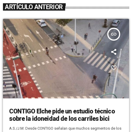
ARTÍCULO ANTERIOR
insert_link
CONTIGO Elche pide un estudio técnico
sobre la idoneidad de los carriles bici
A.S./J.M. Desde CONTIGO señalan que muchos segmentos de los