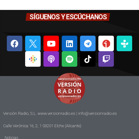
SÍGUENOS Y ESCÚCHANOS
Versión Radio, S.L. www.versionradio.es |
info@versionradio.es
Calle Verónica 16, 2, 1 03201 Elche (Alicante)
Noticias