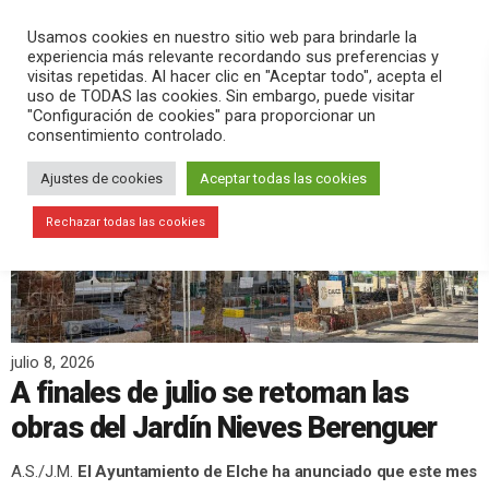
PLAY
search
menu
pause
Usamos cookies en nuestro sitio web para brindarle la
experiencia más relevante recordando sus preferencias y
visitas repetidas. Al hacer clic en "Aceptar todo", acepta el
uso de TODAS las cookies. Sin embargo, puede visitar
"Configuración de cookies" para proporcionar un
consentimiento controlado.
Ajustes de cookies
Aceptar todas las cookies
Rechazar todas las cookies
julio 8, 2026
A finales de julio se retoman las
obras del Jardín Nieves Berenguer
A.S./J.M.
El Ayuntamiento de Elche ha anunciado que este mes