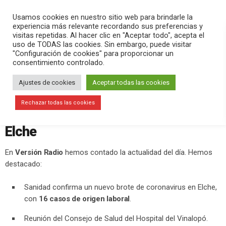
PLAY
search
menu
pause
Usamos cookies en nuestro sitio web para brindarle la
experiencia más relevante recordando sus preferencias y
visitas repetidas. Al hacer clic en "Aceptar todo", acepta el
uso de TODAS las cookies. Sin embargo, puede visitar
noviembre 5, 2020
"Configuración de cookies" para proporcionar un
consentimiento controlado.
A la espera de las nuevas medidas
que anuncie este viernes Ximo Puig,
Ajustes de cookies
Aceptar todas las cookies
se confirma un brote de coronavirus
Rechazar todas las cookies
de 16 casos de origen laboral en
Elche
En
Versión Radio
hemos contado la actualidad del día. Hemos
destacado:
Sanidad confirma un nuevo brote de coronavirus en Elche,
con
16 casos de origen laboral
.
Reunión del Consejo de Salud del Hospital del Vinalopó.