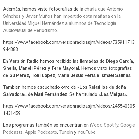
Además, hemos visto fotografías de la
charla que Antonio
Sánchez y Javier Muñoz han impartido esta mañana en la
Universidad Miguel Hernández a alumnos de Tecnología
Audiovisual de Periodismo
.
https://www.facebook.com/versionradioasjm/videos/735911713
944383
En
Versión Radio
hemos recibido las llamadas de
Diego García,
Sheila, Manoli Pérez y Tere Mayoral
. Hemos visto fotografías
de
Su Pérez, Toni López, María Jesús Peris e Ismael Salinas
.
También hemos escuchado otro de «
Los Relatillos de doña
Salvadora
«, de
Mati Fernández
. Se ha titulado «
Las Meigas
«.
https://www.facebook.com/versionradioasjm/videos/245540305
1431459
Los programas también se encuentran en
iVoox
,
Spotify
,
Google
Podcasts
,
Apple Podcasts
,
TuneIn
y
YouTube
.