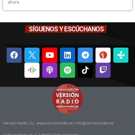
ahora
SÍGUENOS Y ESCÚCHANOS
Versión Radio, S.L. www.versionradio.es |
info@versionradio.es
Calle Verónica 16, 2, 1 03201 Elche (Alicante)