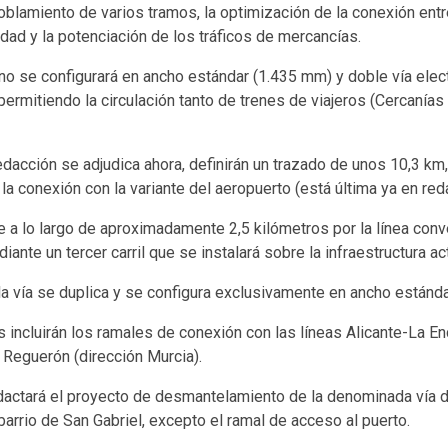
blamiento de varios tramos, la optimización de la conexión entr
idad y la potenciación de los tráficos de mercancías.
ano se configurará en ancho estándar (1.435 mm) y doble vía elect
 permitiendo la circulación tanto de trenes de viajeros (Cercanías
dacción se adjudica ahora, definirán un trazado de unos 10,3 km
 la conexión con la variante del aeropuerto (está última ya en red
rre a lo largo de aproximadamente 2,5 kilómetros por la línea con
diante un tercer carril que se instalará sobre la infraestructura act
 la vía se duplica y se configura exclusivamente en ancho estánda
incluirán los ramales de conexión con las líneas Alicante-La En
l Reguerón (dirección Murcia).
dactará el proyecto de desmantelamiento de la denominada vía de
 barrio de San Gabriel, excepto el ramal de acceso al puerto.