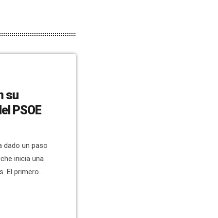
n su
del PSOE
ha dado un paso
lche inicia una
. El primero
en el Huerto de
 de una
 la sociedad –