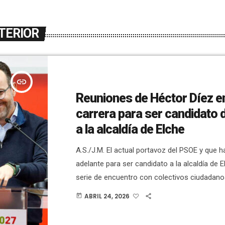
TERIOR
insert_link
Reuniones de Héctor Díez e
carrera para ser candidato 
a la alcaldía de Elche
A.S./J.M. El actual portavoz del PSOE y que 
adelante para ser candidato a la alcaldía de E
serie de encuentro con colectivos ciudadanos
será este sábado a partir de las 11:00 horas 
ABRIL 24, 2026
today
la Cuerna. Mantendrá un encuentro con más
treintena de jóvenes de distintos ámbitos de