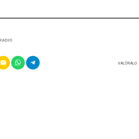
RADIO
email
VALÓRALO