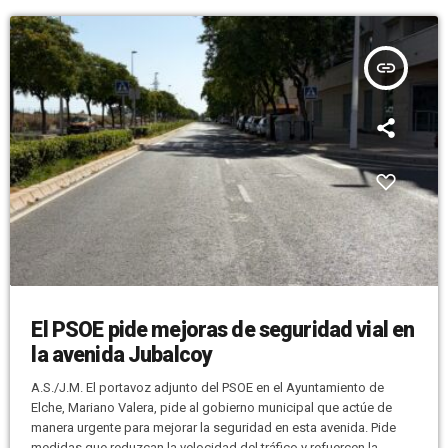
insert_link
El PSOE pide mejoras de seguridad vial en
la avenida Jubalcoy
A.S./J.M. El portavoz adjunto del PSOE en el Ayuntamiento de
Elche, Mariano Valera, pide al gobierno municipal que actúe de
manera urgente para mejorar la seguridad en esta avenida. Pide
medidas que reduzcan la velocidad del tráfico y refuercen la