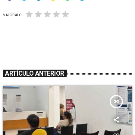
VALÓRALO
ARTÍCULO ANTERIOR
insert_link