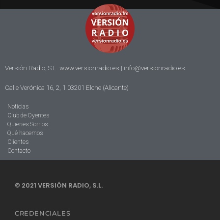
Versión Radio, S.L. www.versionradio.es |
info@versionradio.es
Calle Verónica 16, 2, 1 03201 Elche (Alicante)
Noticias
Club de Oyentes
Quienes Somos
Qué hacemos
Clientes
Contacto
© 2021 VERSIÓN RADIO, S.L.
CREDENCIALES