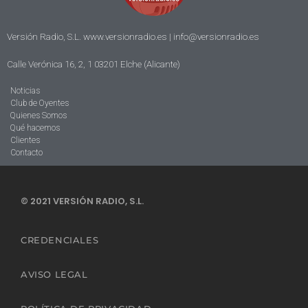
Versión Radio, S.L. www.versionradio.es |
info@versionradio.es
Calle Verónica 16, 2, 1 03201 Elche (Alicante)
Noticias
Club de Oyentes
Quienes Somos
Qué hacemos
Clientes
Contacto
© 2021 VERSIÓN RADIO, S.L.
CREDENCIALES
AVISO LEGAL