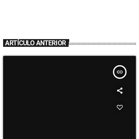
ARTÍCULO ANTERIOR
insert_link