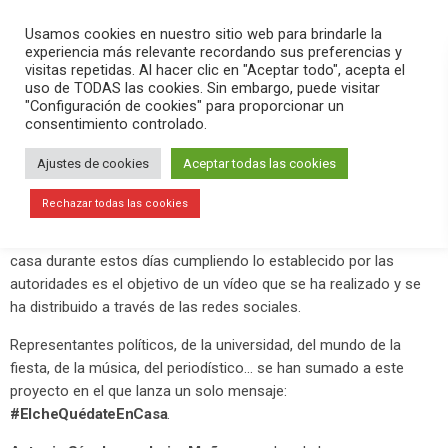
PLAY
search
menu
pause
Usamos cookies en nuestro sitio web para brindarle la
experiencia más relevante recordando sus preferencias y
visitas repetidas. Al hacer clic en "Aceptar todo", acepta el
uso de TODAS las cookies. Sin embargo, puede visitar
marzo 15, 2020
"Configuración de cookies" para proporcionar un
consentimiento controlado.
Antonio Sánchez y Javier Muñoz
participan en la campaña para pedir
Ajustes de cookies
Aceptar todas las cookies
#ElcheQuédateEnCasa
Rechazar todas las cookies
Concienciar a toda la población de la necesidad de quedarse en
casa durante estos días cumpliendo lo establecido por las
autoridades es el objetivo de un vídeo que se ha realizado y se
ha distribuido a través de las redes sociales.
Representantes políticos, de la universidad, del mundo de la
fiesta, de la música, del periodístico… se han sumado a este
proyecto en el que lanza un solo mensaje:
#ElcheQuédateEnCasa
.