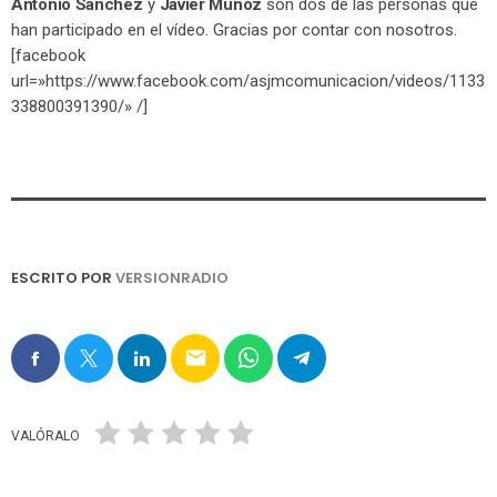
Antonio Sánchez
y
Javier Muñoz
son dos de las personas que
han participado en el vídeo. Gracias por contar con nosotros.
[facebook
url=»https://www.facebook.com/asjmcomunicacion/videos/1133
338800391390/» /]
ESCRITO POR
VERSIONRADIO
email
VALÓRALO