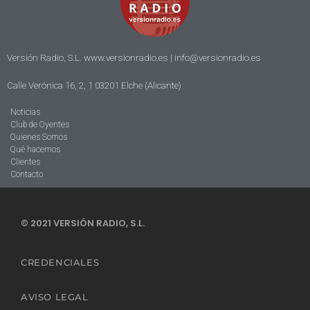
Versión Radio, S.L. www.versionradio.es |
info@versionradio.es
Calle Verónica 16, 2, 1 03201 Elche (Alicante)
Noticias
Club de Oyentes
Quienes Somos
Qué hacemos
Clientes
Contacto
© 2021 VERSIÓN RADIO, S.L.
CREDENCIALES
AVISO LEGAL