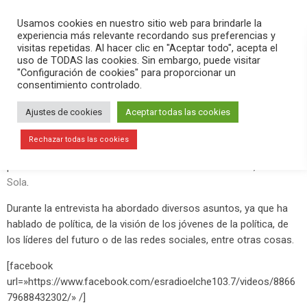
PLAY
search
menu
pause
Usamos cookies en nuestro sitio web para brindarle la
experiencia más relevante recordando sus preferencias y
visitas repetidas. Al hacer clic en "Aceptar todo", acepta el
uso de TODAS las cookies. Sin embargo, puede visitar
febrero 28, 2020
"Configuración de cookies" para proporcionar un
consentimiento controlado.
Antonio Sola en esRadio Elche
Ajustes de cookies
Aceptar todas las cookies
Desde
Antonio Sánchez & Javier Muñoz COMUNICACIÓN
hemos
hecho la producción y realización de la entrevista que Cristina
Rechazar todas las cookies
Marco y Jesús Rodríguez han hecho en
esRadio Elche
al
presidente de la
Fundación Liderar con Sentido Común
,
Antonio
Sola
.
Durante la entrevista ha abordado diversos asuntos, ya que ha
hablado de política, de la visión de los jóvenes de la política, de
los líderes del futuro o de las redes sociales, entre otras cosas.
[facebook
url=»https://www.facebook.com/esradioelche103.7/videos/8866
79688432302/» /]