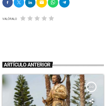
email
VALÓRALO
ARTÍCULO ANTERIOR
insert_link