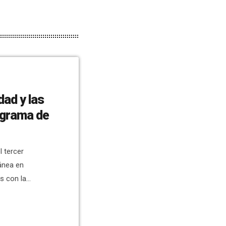
dad y las
rograma de
 tercer
ánea en
s con la
, Carmen
 el día de esa
l acto que se