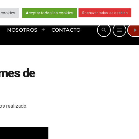
 cookies
Aceptar todas las cookies
Rechazar todas las cookies
play_arrow
search
menu
NOSOTROS
CONTACTO
 mes de
s realizado.