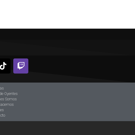
ias
de Oyentes
nes Somos
hacemos
tes
cto