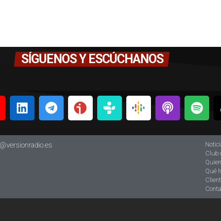
SÍGUENOS Y ESCÚCHANOS
Notic
o@versionradio.es
Club 
Quie
Qué 
Clien
Conta