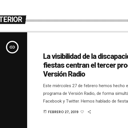
TERIOR
insert_link
La visibilidad de la discapaci
fiestas centran el tercer p
Versión Radio
Este miércoles 27 de febrero hemos hecho el
programa de Versión Radio, de forma simult
Facebook y Twitter. Hemos hablado de fiesta
presidenta de la Casa de Andalucía de Elche
FEBRERO 27, 2019
today
Serrano, ya que este 28 de febrero se celebra
comunidad autónoma. Serrano ha hablado de