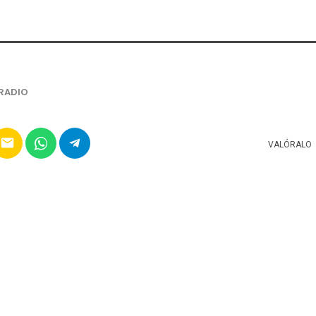
RADIO
email
VALÓRALO