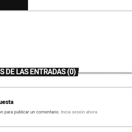
hará mañana por la noche en la sede y del qu
 DE LAS ENTRADAS (0)
uesta
ón para publicar un comentario.
Inicia sesión ahora