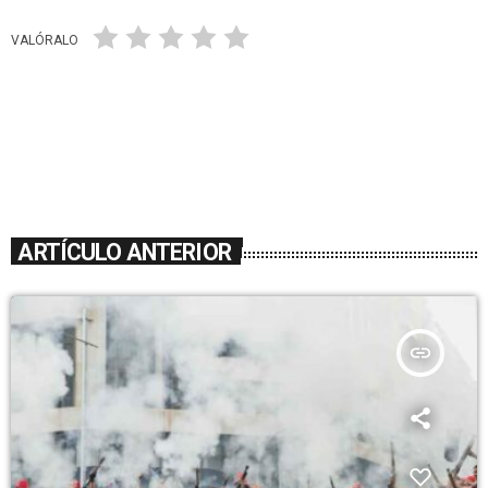
VALÓRALO
ARTÍCULO ANTERIOR
insert_link