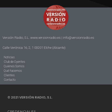
Versión Radio, S.L. www.versionradio.es |
info@versionradio.es
Calle Verónica 16, 2, 1 03201 Elche (Alicante)
Noticias
Club de Oyentes
Quienes Somos
Qué hacemos
Clientes
Contacto
© 2021 VERSIÓN RADIO, S.L.
CREDENCIALES