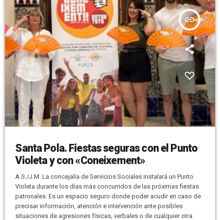
insert_link
Santa Pola. Fiestas seguras con el Punto
Violeta y con «Coneixement»
A.S./J.M. La concejalía de Servicios Sociales instalará un Punto
Violeta durante los días más concurridos de las próximas fiestas
patronales. Es un espacio seguro donde poder acudir en caso de
precisar información, atención e intervención ante posibles
situaciones de agresiones físicas, verbales o de cualquier otra