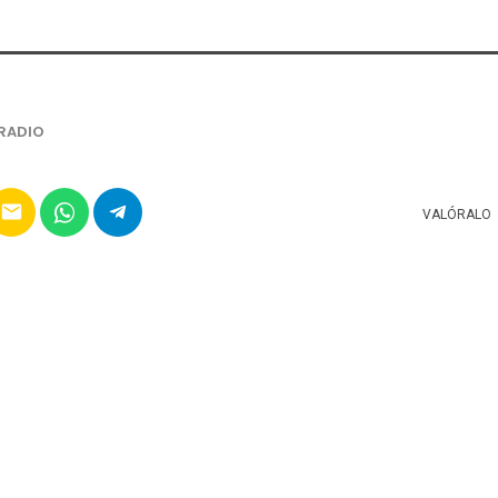
RADIO
email
VALÓRALO