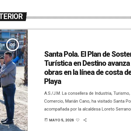
TERIOR
insert_link
Santa Pola. El Plan de Sosten
Turística en Destino avanza
obras en la línea de costa d
Playa
A.S./J.M. La consellera de Industria, Turismo,
Comercio, Marián Cano, ha visitado Santa Po
acompañada por la alcaldesa Loreto Serrano, 
autonómico de Turismo, José Manuel Camare
MAYO 5, 2026
today
comprobar los avances del Plan de Sostenibil