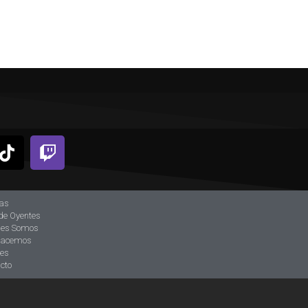
ias
de Oyentes
nes Somos
hacemos
tes
cto