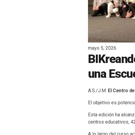
mayo 5, 2026
BIKreando
una Escu
A.S./J.M.
El Centro d
El objetivo es potenci
Esta edición ha alcanz
centros educativos, 4
A lo largo del curso 