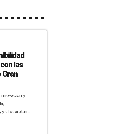
ibilidad
 con las
e Gran
 Innovación y
la,
y el secretario
ro, para
idad Turística