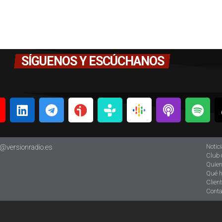
SÍGUENOS Y ESCÚCHANOS
Notic
o@versionradio.es
Club 
Quie
Qué 
Clien
Conta