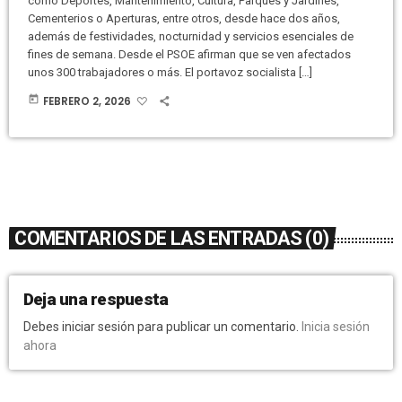
como Deportes, Mantenimiento, Cultura, Parques y Jardines,
Cementerios o Aperturas, entre otros, desde hace dos años,
además de festividades, nocturnidad y servicios esenciales de
fines de semana. Desde el PSOE afirman que se ven afectados
unos 300 trabajadores o más. El portavoz socialista […]
today
FEBRERO 2, 2026
COMENTARIOS DE LAS ENTRADAS (0)
Deja una respuesta
Debes iniciar sesión para publicar un comentario.
Inicia sesión
ahora