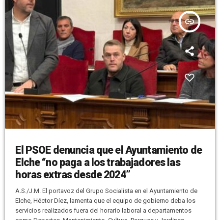
insert_link
El PSOE denuncia que el Ayuntamiento de
Elche “no paga a los trabajadores las
horas extras desde 2024”
A.S./J.M. El portavoz del Grupo Socialista en el Ayuntamiento de
Elche, Héctor Díez, lamenta que el equipo de gobierno deba los
servicios realizados fuera del horario laboral a departamentos