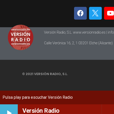
Versión Radio, S.L. www.versionradio.es |
inf
Calle Verónica 16, 2, 1 03201 Elche (Alicante)
© 2021 VERSIÓN RADIO, S.L.
Versión Radio
play_arrow