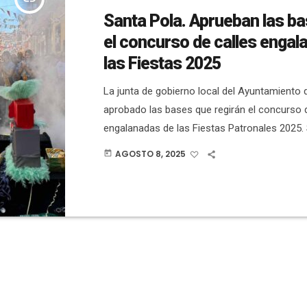
Santa Pola. Aprueban las b
el concurso de calles engal
las Fiestas 2025
La junta de gobierno local del Ayuntamiento 
aprobado las bases que regirán el concurso d
engalanadas de las Fiestas Patronales 2025.
que: Podrán participar todos los vecinos y la
AGOSTO 8, 2025
today
municipio, propietarios/as o arrendatarios/a
ubicados en las calles de Santa Pola. La insc
gratuita. El estilo y el tema de la decoración s
aunque se valorará algún tipo de […]