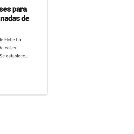
ases para
anadas de
de Elche ha
e calles
 Se establece
s vecinas del
s de inmuebles
ripción será
erá libre,