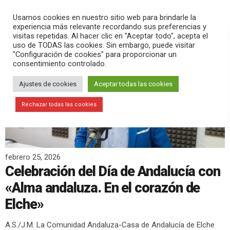
PLAY
search
menu
pause
Usamos cookies en nuestro sitio web para brindarle la
experiencia más relevante recordando sus preferencias y
visitas repetidas. Al hacer clic en "Aceptar todo", acepta el
uso de TODAS las cookies. Sin embargo, puede visitar
"Configuración de cookies" para proporcionar un
consentimiento controlado.
Ajustes de cookies
Aceptar todas las cookies
Rechazar todas las cookies
febrero 25, 2026
Celebración del Día de Andalucía con
«Alma andaluza. En el corazón de
Elche»
A.S./J.M. La Comunidad Andaluza-Casa de Andalucía de Elche