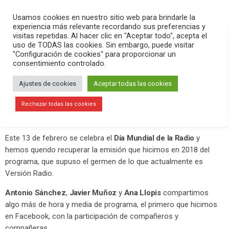
PLAY
search
menu
pause
Usamos cookies en nuestro sitio web para brindarle la
experiencia más relevante recordando sus preferencias y
visitas repetidas. Al hacer clic en "Aceptar todo", acepta el
uso de TODAS las cookies. Sin embargo, puede visitar
febrero 13, 2021
"Configuración de cookies" para proporcionar un
consentimiento controlado.
Celebramos el Día Mundial de la
Radio recuperando el primer
Ajustes de cookies
Aceptar todas las cookies
programa que hicimos el 13 de
Rechazar todas las cookies
febrero de 2018
Este 13 de febrero se celebra el
Día Mundial de la Radio
y
hemos querido recuperar la emisión que hicimos en 2018 del
programa, que supuso el germen de lo que actualmente es
Versión Radio.
Antonio Sánchez
,
Javier Muñoz
y
Ana Llopis
compartimos
algo más de hora y media de programa, el primero que hicimos
en Facebook, con la participación de compañeros y
compañeras.