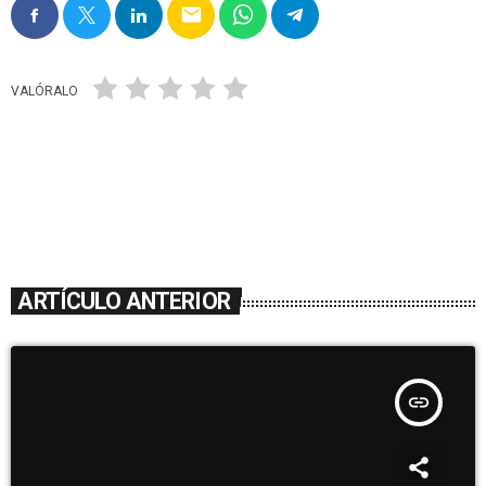
email
VALÓRALO
ARTÍCULO ANTERIOR
insert_link