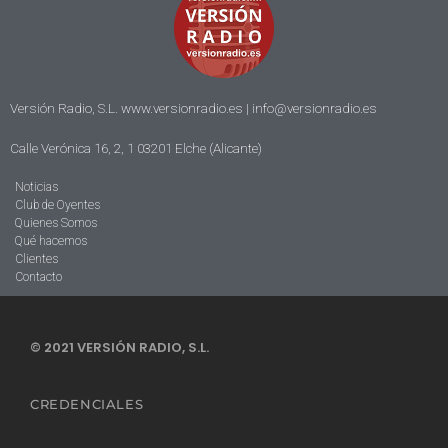
Versión Radio, S.L. www.versionradio.es |
info@versionradio.es
Calle Verónica 16, 2, 1 03201 Elche (Alicante)
Noticias
Club de Oyentes
Quienes Somos
Qué hacemos
Clientes
Contacto
© 2021 VERSIÓN RADIO, S.L.
CREDENCIALES