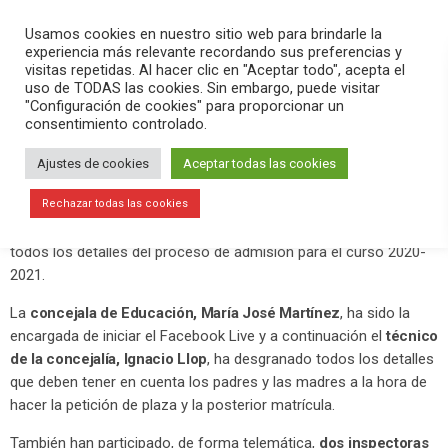
PLAY
search
menu
pause
Usamos cookies en nuestro sitio web para brindarle la
experiencia más relevante recordando sus preferencias y
visitas repetidas. Al hacer clic en "Aceptar todo", acepta el
uso de TODAS las cookies. Sin embargo, puede visitar
junio 8, 2020
"Configuración de cookies" para proporcionar un
consentimiento controlado.
Charla sobre el proceso de admisión
para el curso 2020-2021
Ajustes de cookies
Aceptar todas las cookies
En la
página de Facebook del Ajuntament d’Elx
se ha hecho
Rechazar todas las cookies
esta tarde una retransmisión EN DIRECTO para dar a conocer
todos los detalles del proceso de admisión para el curso 2020-
2021.
La
concejala de Educación, María José Martínez
, ha sido la
encargada de iniciar el Facebook Live y a continuación el
técnico
de la concejalía, Ignacio Llop
, ha desgranado todos los detalles
que deben tener en cuenta los padres y las madres a la hora de
hacer la petición de plaza y la posterior matrícula.
También han participado, de forma telemática,
dos inspectoras