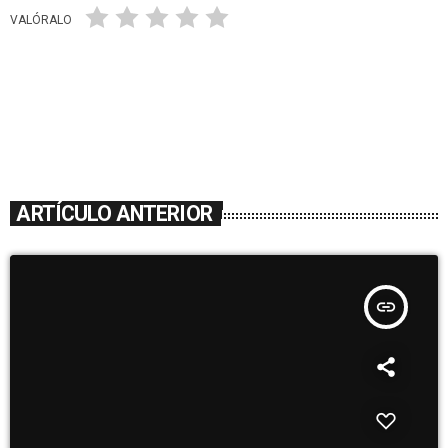
VALÓRALO
ARTÍCULO ANTERIOR
insert_link