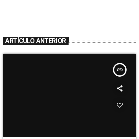
ARTÍCULO ANTERIOR
insert_link