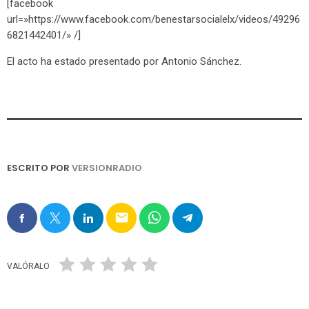
[facebook
url=»https://www.facebook.com/benestarsocialelx/videos/49296
6821442401/» /]
El acto ha estado presentado por Antonio Sánchez.
ESCRITO POR
VERSIONRADIO
email
VALÓRALO