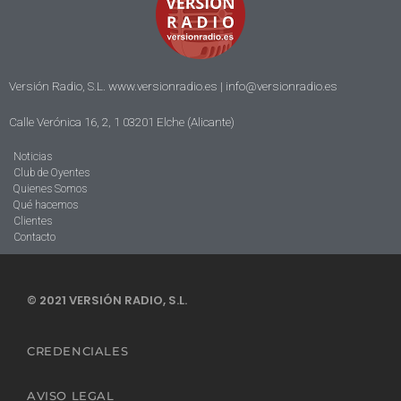
Versión Radio, S.L. www.versionradio.es |
info@versionradio.es
Calle Verónica 16, 2, 1 03201 Elche (Alicante)
Noticias
Club de Oyentes
Quienes Somos
Qué hacemos
Clientes
Contacto
© 2021 VERSIÓN RADIO, S.L.
CREDENCIALES
AVISO LEGAL