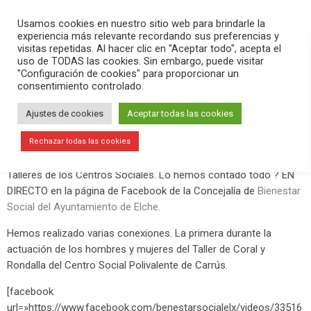
PLAY
search
menu
pause
Usamos cookies en nuestro sitio web para brindarle la
experiencia más relevante recordando sus preferencias y
visitas repetidas. Al hacer clic en "Aceptar todo", acepta el
uso de TODAS las cookies. Sin embargo, puede visitar
mayo 28, 2019
"Configuración de cookies" para proporcionar un
consentimiento controlado.
Clausura de los Talleres de los
Centros Sociales
Ajustes de cookies
Aceptar todas las cookies
El Centro de Congresos ha acogido esta tarde de martes 28 de
Rechazar todas las cookies
mayo las actividades organizadas para la clausura de los
Talleres de los Centros Sociales. Lo hemos contado todo ? EN
DIRECTO en la página de Facebook de la Concejalía de
Bienestar
Social del Ayuntamiento de Elche.
Hemos realizado varias conexiones. La primera durante la
actuación de los hombres y mujeres del Taller de Coral y
Rondalla del Centro Social Polivalente de Carrús.
[facebook
url=»https://www.facebook.com/benestarsocialelx/videos/33516