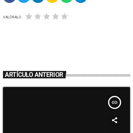
VALÓRALO
ARTÍCULO ANTERIOR
insert_link