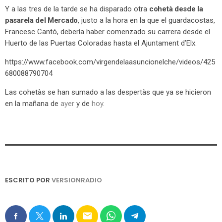
Y a las tres de la tarde se ha disparado otra
cohetà desde la
pasarela del Mercado
, justo a la hora en la que el guardacostas,
Francesc Cantó, debería haber comenzado su carrera desde el
Huerto de las Puertas Coloradas hasta el Ajuntament d’Elx.
https://www.facebook.com/virgendelaasuncionelche/videos/425
680088790704
Las cohetàs se han sumado a las despertàs que ya se hicieron
en la mañana de
ayer
y de
hoy
.
ESCRITO POR
VERSIONRADIO
email