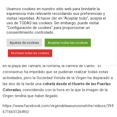
PLAY
search
menu
pause
Usamos cookies en nuestro sitio web para brindarle la
experiencia más relevante recordando sus preferencias y
visitas repetidas. Al hacer clic en "Aceptar todo", acepta el
uso de TODAS las cookies. Sin embargo, puede visitar
diciembre 28, 2020
"Configuración de cookies" para proporcionar un
consentimiento controlado.
Cohetàs en honor a la Virgen de la
Asunción y a Cantó
Ajustes de cookies
Aceptar todas las cookies
Este 28 de diciembre se tendría que haber hecho la
Rechazar todas las cookies
representación del hallazgo del arca de la Virgen de la Asunción
en la playa del Tamarit, la romería, la carrera de Cantó… El
coronavirus ha impedido que se pudieran realizar todas estas
actividades, pero la Sociedad Venida de la Virgen ha disparado a
las dos de la tarde una
cohetà desde el Huerto de las Puertas
Coloradas
, coincidiendo con la hora en la que la imagen de la
Virgen tendría que haber llegado.
https://www.facebook.com/virgendelaasuncionelche/videos/394
671665126493/