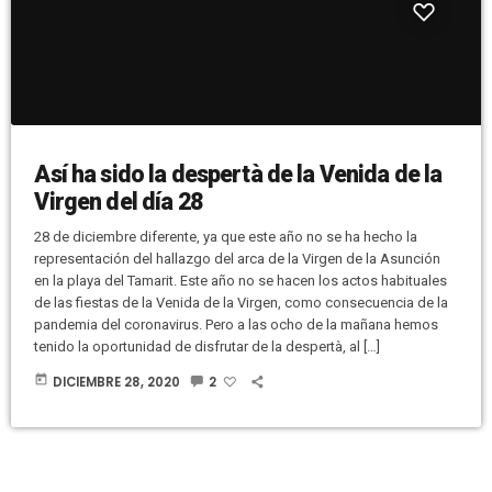
Así ha sido la despertà de la Venida de la
Virgen del día 28
28 de diciembre diferente, ya que este año no se ha hecho la
representación del hallazgo del arca de la Virgen de la Asunción
en la playa del Tamarit. Este año no se hacen los actos habituales
de las fiestas de la Venida de la Virgen, como consecuencia de la
pandemia del coronavirus. Pero a las ocho de la mañana hemos
tenido la oportunidad de disfrutar de la despertà, al […]
today
DICIEMBRE 28, 2020
2