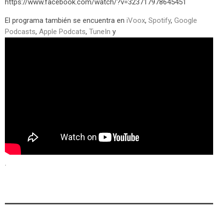
https://www.facebook.com/watch/?v=323717978645451
El programa también se encuentra en
iVoox
,
Spotify
,
Google
Podcasts
,
Apple Podcats
,
TuneIn
y
.