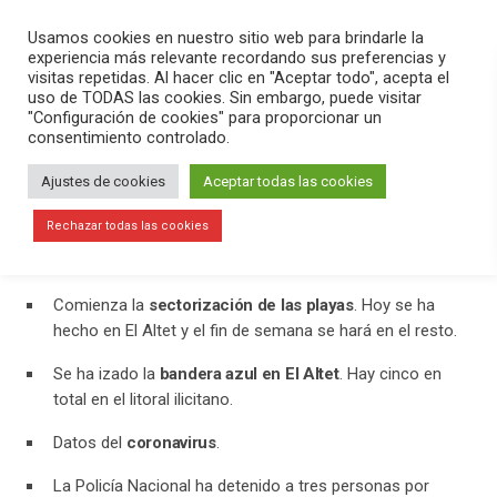
PLAY
search
menu
pause
Usamos cookies en nuestro sitio web para brindarle la
experiencia más relevante recordando sus preferencias y
visitas repetidas. Al hacer clic en "Aceptar todo", acepta el
uso de TODAS las cookies. Sin embargo, puede visitar
julio 9, 2020
"Configuración de cookies" para proporcionar un
consentimiento controlado.
Comienza la sectorización de las
playas ilicitanas
Ajustes de cookies
Aceptar todas las cookies
En el programa
Versión Radio-El Aperitivo
hemos contado la
Rechazar todas las cookies
actualidad del día. Hemos destacado:
Comienza la
sectorización de las playas
. Hoy se ha
hecho en El Altet y el fin de semana se hará en el resto.
Se ha izado la
bandera azul en El Altet
. Hay cinco en
total en el litoral ilicitano.
Datos del
coronavirus
.
La Policía Nacional ha detenido a tres personas por