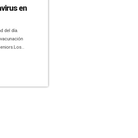
virus en
 del día.
 vacunación
Seniors.Los
ospitales
2 en UCI,
40 en planta y
es de