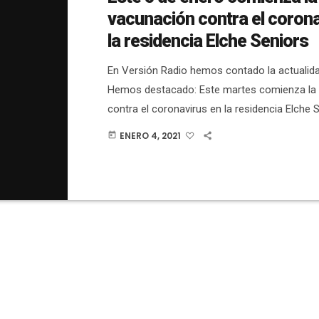
vacunación contra el corona
la residencia Elche Seniors
En Versión Radio hemos contado la actualidad
Hemos destacado: Este martes comienza la
contra el coronavirus en la residencia Elche 
datos de ocupación por coronavirus en los h
ENERO 4, 2021
today
indican que en el General hay 73 en planta y 1
mientras que en el Hospital del Vinalopó hay 
13 en UCI.Sanidad confirma dos nuevos brot
coronavirus en Elche: uno de […]