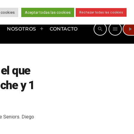
 cookies
Aceptar todas las cookies
Rechazar todas las cookies
play_arrow
search
menu
NOSOTROS
CONTACTO
el que
che y 1
he Seniors. Diego