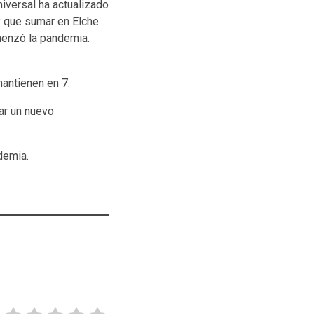
iversal ha actualizado
y que sumar en Elche
menzó la pandemia.
mantienen en 7.
ar un nuevo
demia.