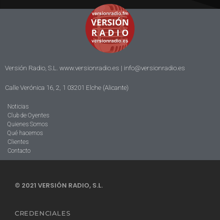
Versión Radio, S.L. www.versionradio.es |
info@versionradio.es
Calle Verónica 16, 2, 1 03201 Elche (Alicante)
Noticias
Club de Oyentes
Quienes Somos
Qué hacemos
Clientes
Contacto
© 2021 VERSIÓN RADIO, S.L.
CREDENCIALES