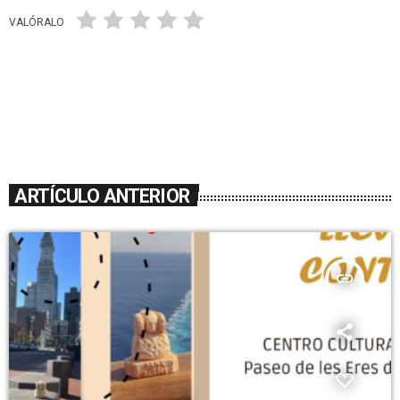
VALÓRALO
ARTÍCULO ANTERIOR
insert_link