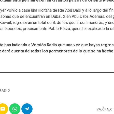
e actualmente permanecen en distintos países de Oriente Medio
er volvió a casa una ilicitana desde Abu Dabi y a lo largo del fi
sonas que se encuentran en Dubai, 2 en Abu Dabi. Además, del
uwait, regresarán un total de 8, de los que 3 son menores, y un
s laborales, precisamente Pablo Plaza, quien ha explicado la sit
o han indicado a Versión Radio que una vez que hayan regres
e dará cuenta de todos los pormenores de lo que se ha hecho p
RADIO
email
VALÓRALO