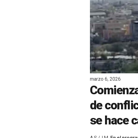
marzo 6, 2026
Comienzan
de confli
se hace c
A.S./J.M.
En el progra