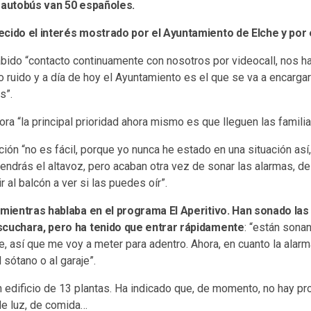
l autobús van 50 españoles.
cido el interés mostrado por el Ayuntamiento de Elche y por e
bido “contacto continuamente con nosotros por videocall, nos ha
 ruido y a día de hoy el Ayuntamiento es el que se va a encarga
s”.
ora “la principal prioridad ahora mismo es que lleguen las famili
ión “no es fácil, porque yo nunca he estado en una situación así,
tendrás el altavoz, pero acaban otra vez de sonar las alarmas, 
 al balcón a ver si las puedes oír”.
 mientras hablaba en el programa El Aperitivo. Han sonado las 
scuchara, pero ha tenido que entrar rápidamente
: “están sona
e, así que me voy a meter para adentro. Ahora, en cuanto la alarm
l sótano o al garaje”.
n edificio de 13 plantas. Ha indicado que, de momento, no hay pr
de luz, de comida…