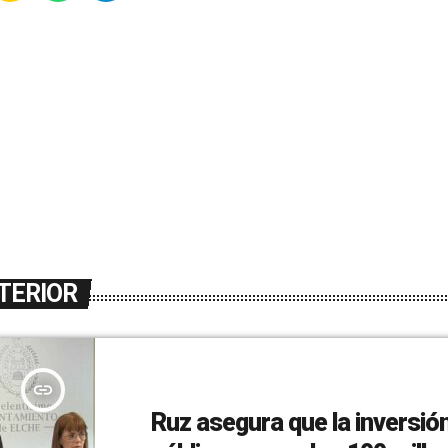
TERIOR
insert_link
Ruz asegura que la inversió