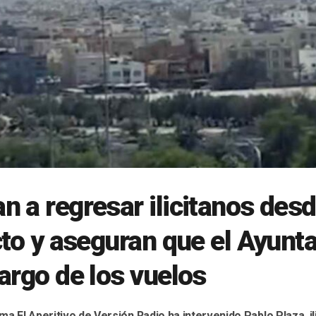
 a regresar ilicitanos desd
cto y aseguran que el Ayunt
argo de los vuelos
ma El Aperitivo de Versión Radio ha intervenido Pablo Plaza, i