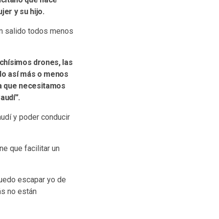
er y su hijo.
han salido todos menos
chísimos drones, las
ado así más o menos
da que necesitamos
audí”.
audí y poder conducir
e que facilitar un
puedo escapar yo de
ás no están