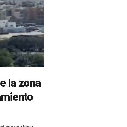
e la zona
amiento
licitano que hace