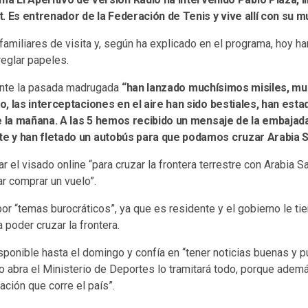
 Es entrenador de la Federación de Tenis y vive allí con su muj
familiares de visita y, según ha explicado en el programa, hoy 
reglar papeles.
ante la pasada madrugada
“han lanzado muchísimos misiles, mu
, las interceptaciones en el aire han sido bestiales, han est
de la mañana. A las 5 hemos recibido un mensaje de la embaja
 y han fletado un autobús para que podamos cruzar Arabia S
r el visado online “para cruzar la frontera terrestre con Arabia S
tar comprar un vuelo”.
por “temas burocráticos”, ya que es residente y el gobierno le tien
 poder cruzar la frontera.
isponible hasta el domingo y confía en “tener noticias buenas y 
o abra el Ministerio de Deportes lo tramitará todo, porque adem
ación que corre el país”.