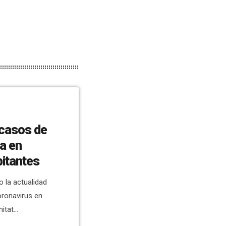
 casos de
úa en
bitantes
 la actualidad
oronavirus en
itat
entral para