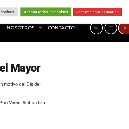
 cookies
Aceptar todas las cookies
Rechazar todas las cookies
play_arrow
search
menu
NOSOTROS
CONTACTO
del Mayor
n motivo del Día del
Puri Vives
. Ambos han