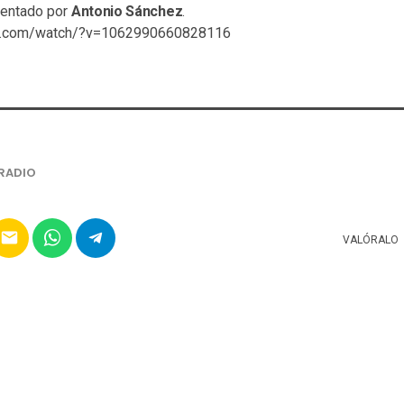
sentado por
Antonio Sánchez
.
ok.com/watch/?v=1062990660828116
RADIO
email
VALÓRALO