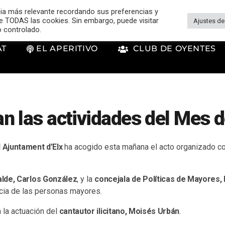
cia más relevante recordando sus preferencias y
 de TODAS las cookies. Sin embargo, puede visitar
Ajustes de
o controlado.
AT
EL APERITIVO
CLUB DE OYENTES
 las actividades del Mes 
l Ajuntament d’Elx
ha acogido esta mañana el acto organizado co
alde, Carlos González
, y la
concejala de Políticas de Mayores, 
cia de las personas mayores.
 la actuación del
cantautor ilicitano, Moisés Urbán
.