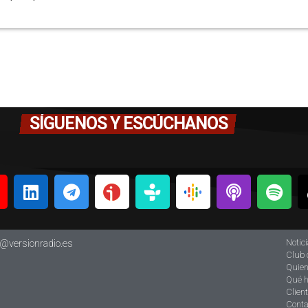
SÍGUENOS Y ESCÚCHANOS
Notic
o@versionradio.es
Club 
Quie
Qué 
Clien
Conta