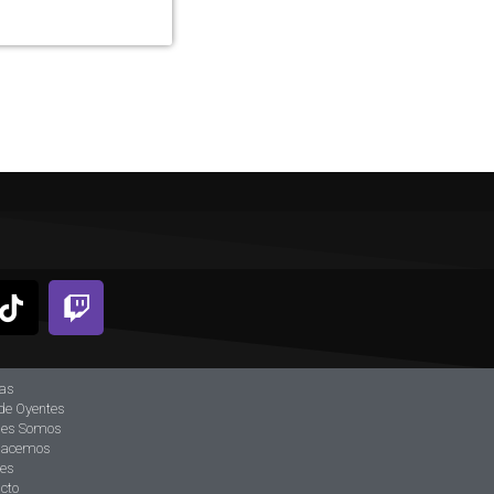
ias
de Oyentes
nes Somos
hacemos
tes
cto