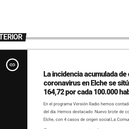
TERIOR
insert_link
La incidencia acumulada de
coronavirus en Elche se sit
164,72 por cada 100.000 ha
En el programa Versión Radio hemos contado
del día. Hemos destacado: Nuevo brote de c
Elche, con 4 casos de origen social.La Comun
Valenciana acepta las medidas del gobierno c