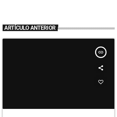
ARTÍCULO ANTERIOR
insert_link