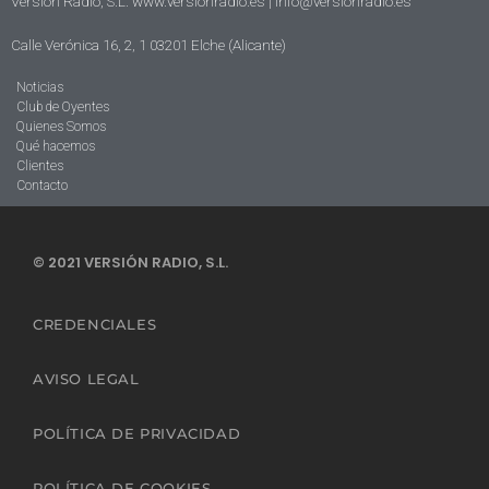
Versión Radio, S.L. www.versionradio.es |
info@versionradio.es
Calle Verónica 16, 2, 1 03201 Elche (Alicante)
Noticias
Club de Oyentes
Quienes Somos
Qué hacemos
Clientes
Contacto
© 2021 VERSIÓN RADIO, S.L.
CREDENCIALES
AVISO LEGAL
POLÍTICA DE PRIVACIDAD
POLÍTICA DE COOKIES