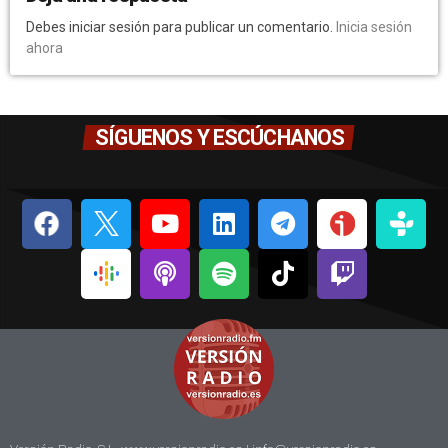
Debes iniciar sesión para publicar un comentario.
Inicia sesión
ahora
SÍGUENOS Y ESCÚCHANOS