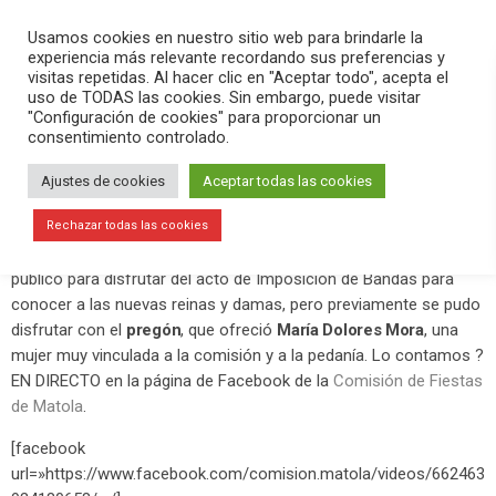
PLAY
search
menu
pause
Usamos cookies en nuestro sitio web para brindarle la
experiencia más relevante recordando sus preferencias y
visitas repetidas. Al hacer clic en "Aceptar todo", acepta el
uso de TODAS las cookies. Sin embargo, puede visitar
julio 6, 2019
"Configuración de cookies" para proporcionar un
consentimiento controlado.
Comienzan las fiestas de Matola con
el pregón de María Dolores Mora
Ajustes de cookies
Aceptar todas las cookies
Este viernes 5 de julio comenzaron las fiestas de Matola en
Rechazar todas las cookies
honor a la Virgen del Carmen. El recinto festero se llenó de
público para disfrutar del acto de Imposición de Bandas para
conocer a las nuevas reinas y damas, pero previamente se pudo
disfrutar con el
pregón
, que ofreció
María Dolores Mora
, una
mujer muy vinculada a la comisión y a la pedanía. Lo contamos ?
EN DIRECTO en la página de Facebook de la
Comisión de Fiestas
de Matola
.
[facebook
url=»https://www.facebook.com/comision.matola/videos/662463