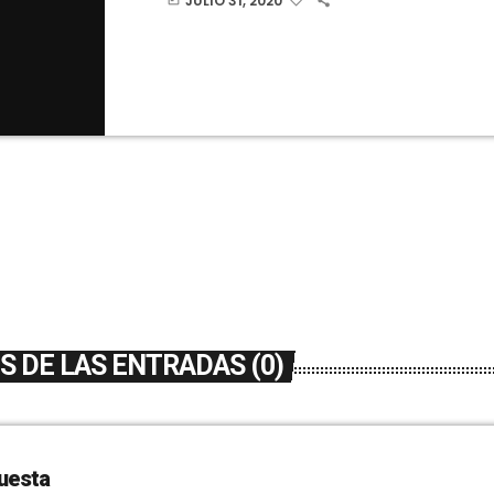
JULIO 31, 2020
mañana a Valencia a la firma del acuerdo por
reconstrucción de la Comunitat Valenciana.En
han aprobado ayudas por el coronavirus.160
de coronavirus en Elche en los últimos catorc
 DE LAS ENTRADAS (0)
uesta