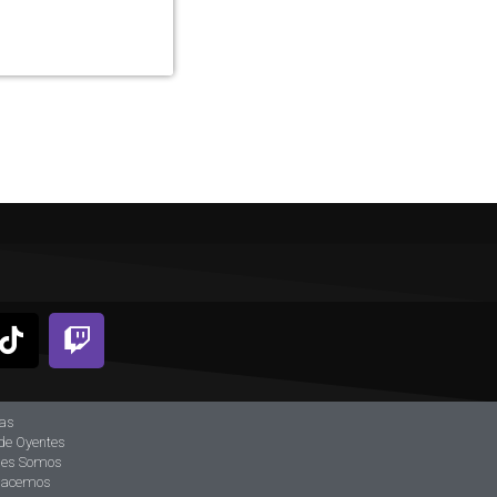
ias
de Oyentes
nes Somos
hacemos