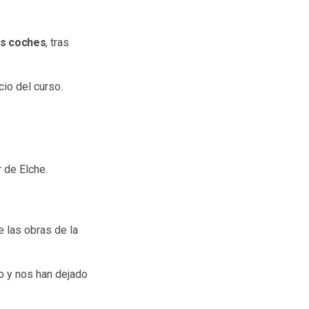
os coches
, tras
cio del curso.
r de Elche.
de las obras de la
o y nos han dejado