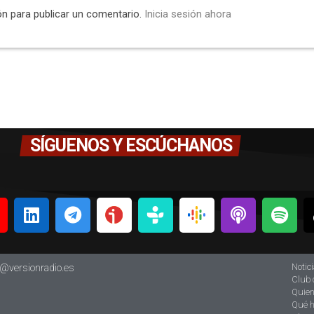
ón para publicar un comentario.
Inicia sesión ahora
SÍGUENOS Y ESCÚCHANOS
Notic
o@versionradio.es
Club 
Quie
Qué 