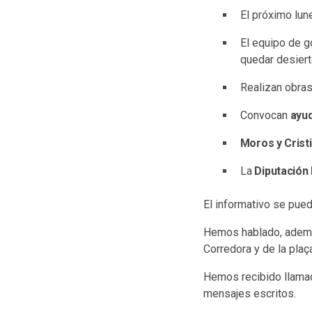
El próximo lun
El equipo de g
quedar desiert
Realizan obra
Convocan
ayu
Moros y Crist
La
Diputación 
El informativo se pued
Hemos hablado, ademá
Corredora y de la plaç
Hemos recibido llamad
mensajes escritos.