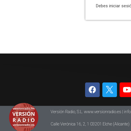
Debes iniciar sesi
Versión Radio, S.L. www.versionradio.es |
inf
Calle Verónica 16, 2, 1 03201 Elche (Alicante)