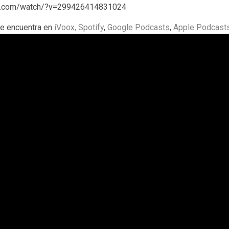
ok.com/watch/?v=299426414831024
e encuentra en
iVoox,
Spotify
,
Google Podcasts
,
Apple Podcast