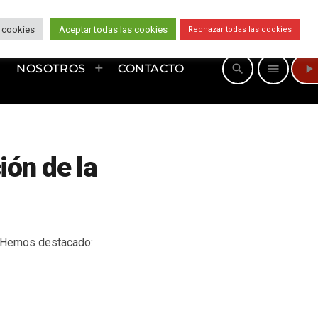
 cookies
Aceptar todas las cookies
Rechazar todas las cookies
play_arrow
search
menu
NOSOTROS
CONTACTO
ión de la
. Hemos destacado: