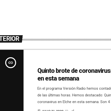
TERIOR
insert_link
Quinto brote de coronavirus
en esta semana
En el programa Versión Radio hemos contado
de las últimas horas. Hemos destacado: Quin
coronavirus en Elche en esta semana. Son 4 
ámbito laboral.El alcalde de Elche, Carlos Go
today