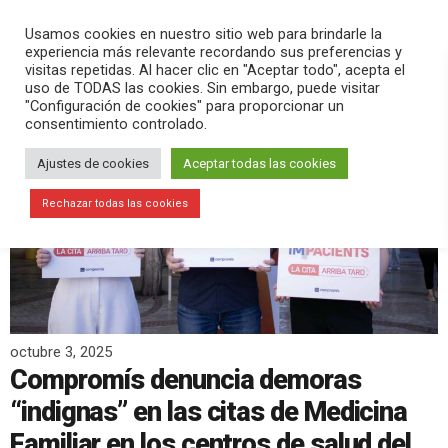
PLAY
search
menu
pause
Usamos cookies en nuestro sitio web para brindarle la
experiencia más relevante recordando sus preferencias y
visitas repetidas. Al hacer clic en "Aceptar todo", acepta el
uso de TODAS las cookies. Sin embargo, puede visitar
"Configuración de cookies" para proporcionar un
consentimiento controlado.
Ajustes de cookies
Aceptar todas las cookies
Rechazar todas las cookies
octubre 3, 2025
Compromís denuncia demoras
“indignas” en las citas de Medicina
Familiar en los centros de salud del