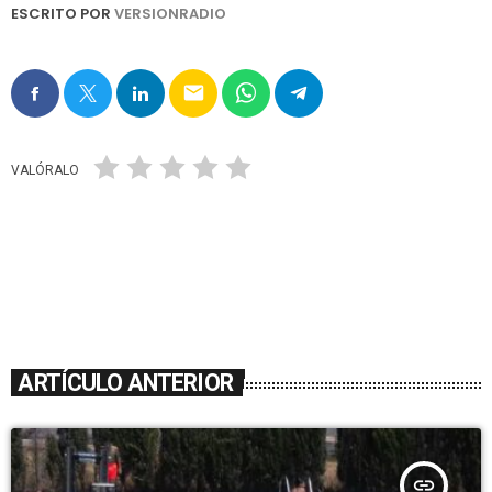
ESCRITO POR
VERSIONRADIO
email
VALÓRALO
ARTÍCULO ANTERIOR
insert_link