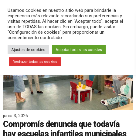
PLAY
search
menu
pause
Usamos cookies en nuestro sitio web para brindarle la
experiencia más relevante recordando sus preferencias y
visitas repetidas. Al hacer clic en "Aceptar todo", acepta el
uso de TODAS las cookies. Sin embargo, puede visitar
"Configuración de cookies" para proporcionar un
consentimiento controlado.
Ajustes de cookies
Aceptar todas las cookies
Rechazar todas las cookies
junio 3, 2026
Compromís denuncia que todavía
hay escuelas infantiles municipales