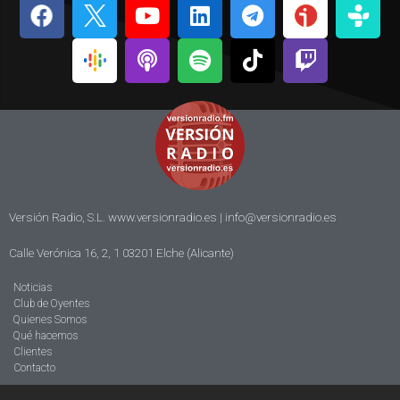
Versión Radio, S.L. www.versionradio.es |
info@versionradio.es
Calle Verónica 16, 2, 1 03201 Elche (Alicante)
Noticias
Club de Oyentes
Quienes Somos
Qué hacemos
Clientes
Contacto